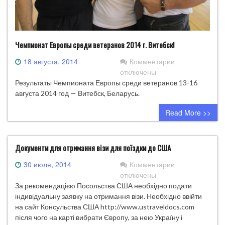
Чемпионат Европы среди ветеранов 2014 г. Витебск!
к
18 августа, 2014
Комментарии
записи
отключены
Чемпионат
Результаты Чемпионата Европы среди ветеранов 13-16
Европы
августа 2014 год — Витебск, Беларусь.
среди
Read More >>
ветеранов
2014
г.
Витебск!
Документи для отримання візи для поїздки до США
к
30 июля, 2014
Комментарии
записи
отключены
Документи
За рекомендацією Посольства США необхідно подати
для
індивідуальну заявку на отримання візи. Необхідно ввійти
отримання
на сайт Консульства США http://www.ustraveldocs.com
візи
після чого на карті вибрати Європу, за нею Україну і