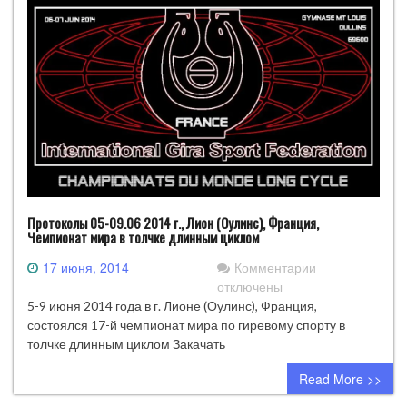
Протоколы 05-09.06 2014 г., Лион (Оулинс), Франция,
Чемпионат мира в толчке длинным циклом
к
17 июня, 2014
Комментарии
записи
отключены
Протоколы
5-9 июня 2014 года в г. Лионе (Оулинс), Франция,
05-
состоялся 17-й чемпионат мира по гиревому спорту в
09.06
толчке длинным циклом Закачать
2014
Read More >>
г.,
Лион