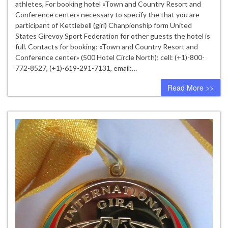
мира
athletes, For booking hotel «Town and Country Resort and
по
Conference center» necessary to specify the that you are
гиревому
participant of Kettlebell (giri) Chanpionship form United
спорту
States Girevoy Sport Federation for other guests the hotel is
г.
full. Contacts for booking: «Town and Country Resort and
Сан
Conference center» (500 Hotel Circle North); cell: (+1)-800-
Диего
772-8527, (+1)-619-291-7131, email:…
Read More >>