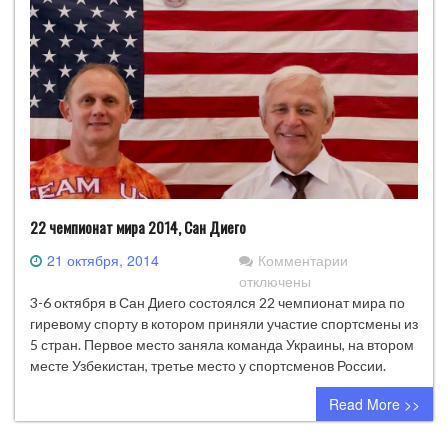
22 чемпионат мира 2014, Сан Диего
к
21 октября, 2014
Комментарии
записи
отключены
22
3-6 октября в Сан Диего состоялся 22 чемпионат мира по
чемпионат
гиревому спорту в котором приняли участие спортсмены из
мира
5 стран. Первое место заняла команда Украины, на втором
2014,
месте Узбекистан, третье место у спортсменов России.
Сан
Read More >>
Диего