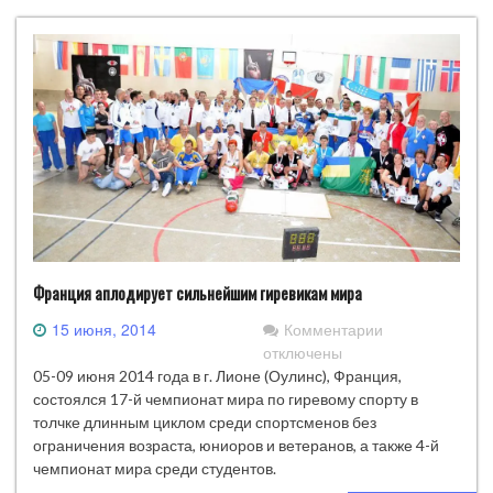
(Оулинс),
Франция,
Чемпионат
мира
в
толчке
длинным
циклом
Франция аплодирует сильнейшим гиревикам мира
к
15 июня, 2014
Комментарии
записи
отключены
Франция
05-09 июня 2014 года в г. Лионе (Оулинс), Франция,
аплодирует
состоялся 17-й чемпионат мира по гиревому спорту в
сильнейшим
толчке длинным циклом среди спортсменов без
гиревикам
ограничения возраста, юниоров и ветеранов, а также 4-й
мира
чемпионат мира среди студентов.