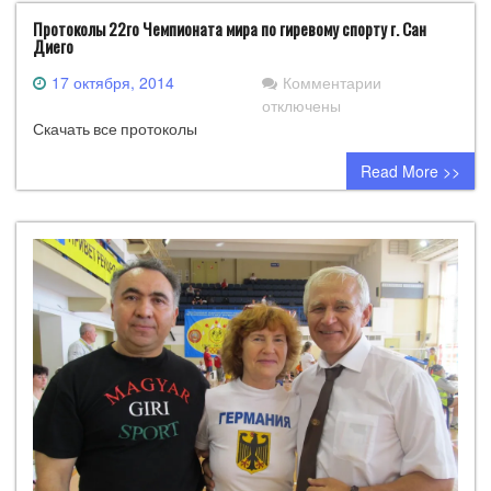
Протоколы 22го Чемпионата мира по гиревому спорту г. Сан
Диего
к
17 октября, 2014
Комментарии
записи
отключены
Протоколы
Скачать все протоколы
22го
Read More >>
Чемпионата
мира
по
гиревому
спорту
г.
Сан
Диего