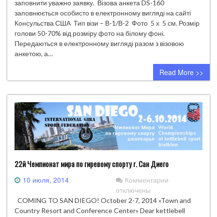
для
заповнити уважно заявку. Візова анкета DS-160
поїздки
заповнюється особисто в електронному вигляді на сайті
до
Консульства США Тип візи – В-1/В-2 Фото 5 х 5 см. Розмір
США
голови 50-70% від розміру фото на білому фоні.
Передаються в електронному вигляді разом з візовою
анкетою, а…
Read More >>
22й Чемпионат мира по гиревому спорту г. Сан Диего
к
10 июля, 2014
Комментарии
записи
отключены
22й
COMING TO SAN DIEGO! October 2-7, 2014 «Town and
Чемпионат
Country Resort and Conference Center» Dear kettlebell