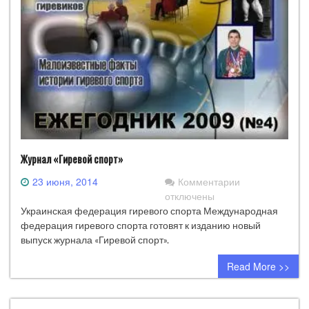
Журнал «Гиревой спорт»
к
23 июня, 2014
Комментарии
записи
отключены
Журнал
Украинская федерация гиревого спорта Международная
«Гиревой
федерация гиревого спорта готовят к изданию новый
спорт»
выпуск журнала «Гиревой спорт».
Read More >>