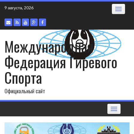
Skip
9 августа, 2026
Toggle
to
navigatio
content
Международная
Федерация Гиревого
Спорта
Официальный сайт
Toggle
navigation