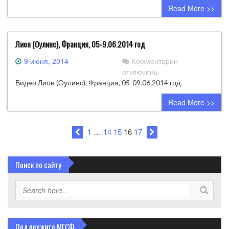
Read More >>
Лион (Оулинс), Франция, 05-9.06.2014 год
к
9 июня, 2014
Комментарии
записи
отключены
Лион
Видео Лион (Оулинс), Франция, 05-09.06.2014 год.
(Оулинс),
Read More >>
Франция,
05-
9.06.2014
1
…
14
15
16
17
год
Поиск по сайту
Поддержите МГСФ