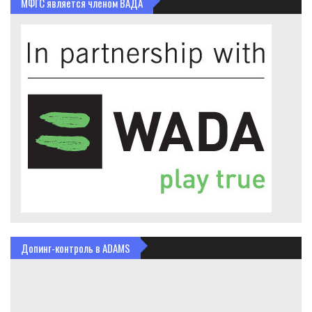
МФГС является членом ВАДА
Допинг-контроль в ADAMS