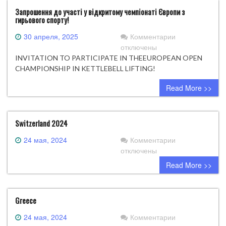
відкритого
Запрошення до участі у відкритому чемпіонаті Європи з
Кубку
гирьового спорту!
Федерації
гирьового
к
30 апреля, 2025
Комментарии
спорту
записи
отключены
України,
Запрошення
INVITATION TO PARTICIPATE IN THEEUROPEAN OPEN
присвяченого
до
CHAMPIONSHIP IN KETTLEBELL LIFTING!
памʼяті
участі
Read More >>
лікаря
у
Є.
відкритому
Ф.
чемпіонаті
Гарнич
Європи
Switzerland 2024
—
з
к
24 мая, 2024
Комментарии
Гарницького.
гирьового
записи
отключены
спорту!
Switzerland
Read More >>
2024
Greece
к
24 мая, 2024
Комментарии