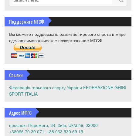
фронті»
for
teachers,
coaches
Поддержите МГСФ
and
judges.
Вы можете подддержать развитие гиревого спрота в мире
сделав симоволическое пожертвование МГСФ
Ссылки
Федерація гирьового спорту України
FEDERAZIONE GHIRI
SPORT ITALIA
Адрес МФГС
проспект Перемоги, 34, Київ, Ukraine, 02000
+38066 70 39 071; +38 063 530 69 15