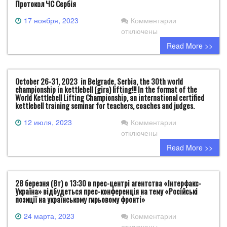
THE
Протокол ЧС Сербія
INTERNATION
к
17 ноября, 2023
Комментарии
GIRA
записи
отключены
SPORT
Протокол
FEDERATION
Read More >>
ЧС
(IGSF):
Сербія
October 26-31, 2023 in Belgrade, Serbia, the 30th world
championship in kettlebell (gira) lifting!!! In the format of the
World Kettlebell Lifting Championship, an international certified
kettlebell training seminar for teachers, coaches and judges.
к
12 июля, 2023
Комментарии
записи
отключены
October
Read More >>
26-
31,
2023
28 березня (Вт) о 13:30 в прес-центрі агентства «Інтерфакс-
in
Україна» відбудеться прес-конференція на тему «Російські
Belgrade,
позиції на українському гирьовому фронті»
Serbia,
к
24 марта, 2023
Комментарии
the
записи
отключены