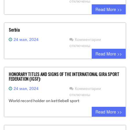
записи
отключены
Greece
Read More >>
Serbia
к
24 мая, 2024
Комментарии
записи
отключены
Serbia
Read More >>
HONORARY TITLES AND SIGNS OF THE INTERNATIONAL GIRA SPORT
FEDERATION (IGSF):
к
24 мая, 2024
Комментарии
записи
отключены
HONORARY
World record holder on kettlebell sport
TITLES
Read More >>
AND
SIGNS
OF