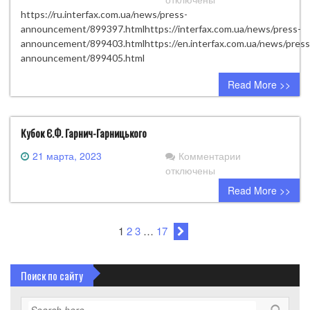
30th
28
https://ru.interfax.com.ua/news/press-
world
березня
announcement/899397.htmlhttps://interfax.com.ua/news/press-
championship
(Вт)
announcement/899403.htmlhttps://en.interfax.com.ua/news/press
in
о
announcement/899405.html
kettlebell
13:30
(gira)
Read More >>
в
lifting!!!
прес-
In
центрі
the
агентства
Кубок Є.Ф. Гарнич-Гарницького
format
«Інтерфакс-
of
к
21 марта, 2023
Комментарии
Україна»
the
записи
отключены
відбудеться
World
Кубок
прес-
Read More >>
Kettlebell
Є.Ф.
конференція
Lifting
Гарнич-
на
Championship,
Гарницького
1
2
3
…
17
тему
an
«Російські
international
позиції
certified
Поиск по сайту
на
kettlebell
українському
training
гирьовому
seminar