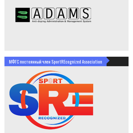
МФГС постоянный член SportREcognized Association