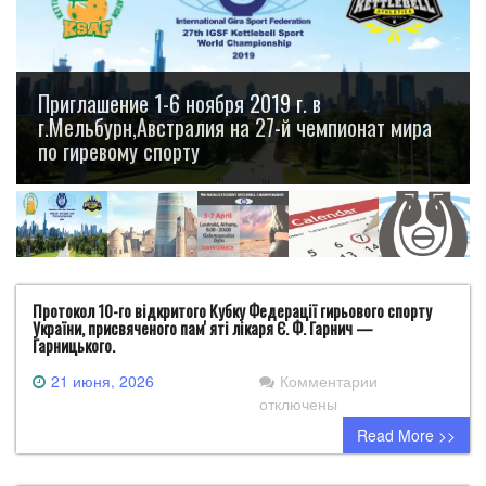
Приглашение 1-6 ноября 2019 г. в
г.Мельбурн,Австралия на 27-й чемпионат мира
по гиревому спорту
Протокол 10-го відкритого Кубку Федерації гирьового спорту
України, присвяченого памʼяті лікаря Є. Ф. Гарнич —
Гарницького.
к
21 июня, 2026
Комментарии
записи
отключены
Протокол
Read More >>
10-
го