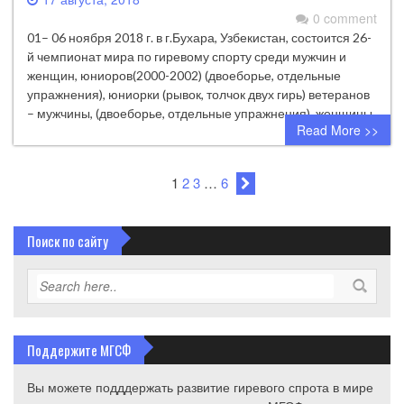
0 comment
01– 06 ноября 2018 г. в г.Бухара, Узбекистан, состоится 26-
й чемпионат мира по гиревому спорту среди мужчин и
женщин, юниоров(2000-2002) (двоеборье, отдельные
упражнения), юниорки (рывок, толчок двух гирь) ветеранов
– мужчины, (двоеборье, отдельные упражнения), женщины
Read More >>
1
2
3
…
6
Поиск по сайту
Поддержите МГСФ
Вы можете подддержать развитие гиревого спрота в мире