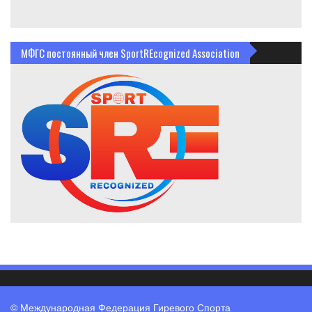
МФГС постоянный член SportREcognized Association
© Международная Федерация Гиревого Спорта