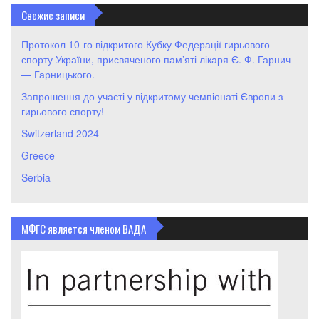
Свежие записи
Протокол 10-го відкритого Кубку Федерації гирьового
спорту України, присвяченого памʼяті лікаря Є. Ф. Гарнич
— Гарницького.
Запрошення до участі у відкритому чемпіонаті Європи з
гирьового спорту!
Switzerland 2024
Greece
Serbia
МФГС является членом ВАДА