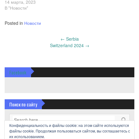
14 марта, 2023
International Kettlebell
Sports Federation (IGSF)
В "Новости"
and the 20th anniversary of
the first European
Posted in
Новости
Kettlebell World
Championship held in 2002
Post
←
Serbia
in Greece. Despite attempts
navigation
Switzerland 2024
→
by alternative organizations
to prevent the event…
Facebook
Поиск по сайту
Конфиденциальность и файлы cookie: на этом сайте используются
файлы cookie. Продолжая пользоваться сайтом, вы соглашаетесь с
их использованием.