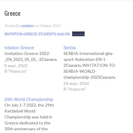
Greece
Posted By
redaktor
on 24 мая, 2024
INVITATION-GREECE-STUDENTS-2020-EN
Скачать
Ivitation Greece
Serbia
Invitation-Greece-2022-
SERBIA-International-gira-
_EN_2022_05_05_-2Скачать
sport-federation-EN-1-
6 мая, 2022
2Скачать INVITATION-TO-
В "Новости"
SERBIA-WORLD-
championship-2023Скачать
24 мая, 2024
REGULATION-NOTICE-
2023Скачать
В "Новости"
REGULATION-NOTICE-
29th World Championship
disabilities-2023Скачать
On July 1-7 2022, the 29th
REGULATION-
Kettlebell World
NOTICEveterans-
Championship was held in
2023Скачать
Greece dedicated to the
30th anniversary of the