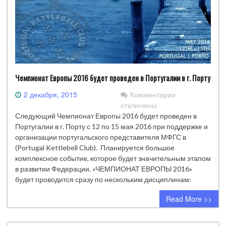
Чемпионат Европы 2016 будет проведен в Португалии в г. Порту
к
2 декабря, 2015
Комментарии
записи
отключены
Чемпионат
Следующий Чемпионат Европы 2016 будет проведен в
Европы
Португалии в г. Порту с 12 по 15 мая 2016 при поддержке и
2016
организации португальского представителя МФГС в
будет
(Portugal Kettlebell Club). Планируется большое
проведен
комплексное событие, которое будет значительным этапом
в
в развитии Федерации. «ЧЕМПИОНАТ ЕВРОПЫ 2016»
Португалии
будет проводится сразу по нескольким дисциплинам:
в
Read More >>
г.
Порту