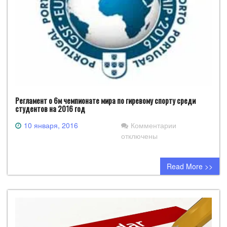
Регламент о 6м чемпионате мира по гиревому спорту среди
студентов на 2016 год
к
10 января, 2016
Комментарии
записи
отключены
Регламент
о
Read More >>
6м
чемпионате
мира
по
гиревому
спорту