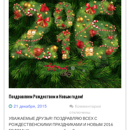
Поздравляем Рождеством и Новым годом!
к
21 декабря, 2015
Комментарии
записи
отключены
Поздравляем
УВАЖАЕМЫЕ ДРУЗЬЯ! ПОЗДРАВЛЯЮ ВСЕХ С
Рождеством
РОЖДЕСТВЕНСКИМИ ПРАЗДНИКАМИ И НОВЫМ 2016
и