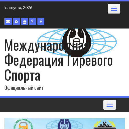
Skip
9 августа, 2026
Toggle
to
navigatio
content
Международная
Федерация Гиревого
Спорта
Официальный сайт
Toggle
navigation