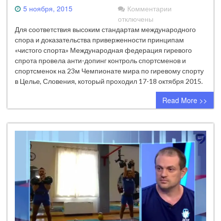
к
5 ноября, 2015
Комментарии
записи
отключены
Результаты
Для соответствия высоким стандартам международного
анти-
спора и доказательства приверженности принципам
допинг
«чистого спорта» Международная федерация гиревого
контроля
спрота провела анти-допинг контроль спортсменов и
на
спортсменок на 23м Чемпионате мира по гиревому спорту
Чемпионате
в Целье, Словения, который проходил 17-18 октября 2015.
мира
Read More >>
в
Словении