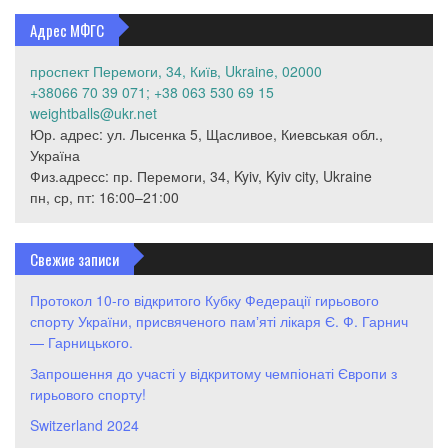
Адрес МФГС
проспект Перемоги, 34, Київ, Ukraine, 02000
+38066 70 39 071; +38 063 530 69 15
weightballs@ukr.net
Юр. адрес: ул. Лысенка 5, Щасливое, Киевськая обл.,
Україна
Физ.адресс: пр. Перемоги, 34, Kyiv, Kyiv city, Ukraine
пн, ср, пт: 16:00–21:00
Свежие записи
Протокол 10-го відкритого Кубку Федерації гирьового
спорту України, присвяченого памʼяті лікаря Є. Ф. Гарнич
— Гарницького.
Запрошення до участі у відкритому чемпіонаті Європи з
гирьового спорту!
Switzerland 2024