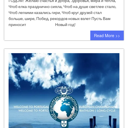
ГОДОМ! Желаю счастья и добра, Здоровья, мира и тепла,
Новым
Чтоб елка празднично сияла, Чтоб на душе светлее стало,
годом!
Чтоб легкими казались гири, Чтоб круг друзей стал
больше, шире, Побед, рекордов новых взлет Пусть Вам
приносит Новый год!
Read More >>