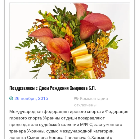
Поздравляем с Днем Рождения Смирнова Б.П.
к
26 ноября, 2015
Комментарии
записи
отключены
Поздравляем
Международная федерация гиревого спорта и Федерация
с
гиревого спорта Украины от души поздравляют
Днем
председателя судейской коллегии МФГС, заслуженного
Рождения
тренера Украины, судью международной категории,
Смирнова
доцента Смирнова Бориса Павловича (г.Харьков) с