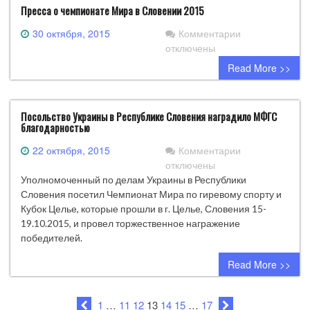
Пресса о чемпионате Мира в Словении 2015
к
30 октября, 2015
Комментарии
записи
отключены
Пресса
Read More >>
о
чемпионате
Мира
Посольство Украины в Республике Словения наградило МФГС
в
благодарностью
Словении
2015
к
22 октября, 2015
Комментарии
записи
отключены
Посольство
Уполномоченный по делам Украины в Республики
Украины
Словения посетил Чемпионат Мира по гиревому спорту и
в
Кубок Целье, которые прошли в г. Целье, Словения 15-
Республике
19.10.2015, и провел торжественное награжение
Словения
победителей.
наградило
Read More >>
МФГС
благодарность
1
…
11
12
13
14
15
…
17