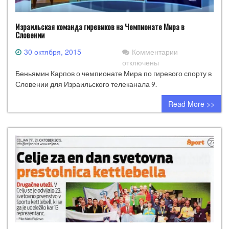
Израильская команда гиревиков на Чемпионате Мира в
Словении
к
30 октября, 2015
Комментарии
записи
отключены
Израильская
Беньямин Карпов о чемпионате Мира по гиревого спорту в
команда
Словении для Израильского телеканала 9.
гиревиков
Read More >>
на
Чемпионате
Мира
в
Словении