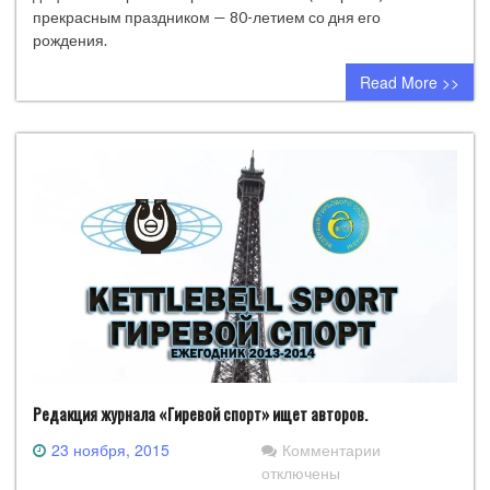
Б.П.
прекрасным праздником — 80-летием со дня его
рождения.
Read More >>
Редакция журнала «Гиревой спорт» ищет авторов.
к
23 ноября, 2015
Комментарии
записи
отключены