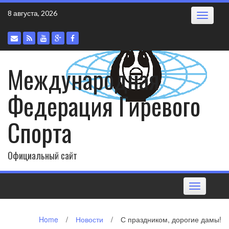
Skip
8 августа, 2026
Toggle
to
navigatio
content
Международная
Федерация Гиревого
Спорта
Официальный сайт
Toggle
navigation
Home
/
Новости
/
С праздником, дорогие дамы!