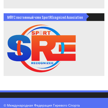
МФГС постоянный член SportREcognized Association
© Международная Федерация Гиревого Спорта