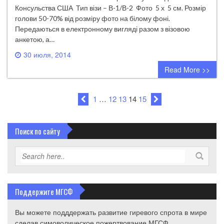
Консульства США Тип візи – В-1/В-2 Фото 5 х 5 см. Розмір
голови 50-70% від розміру фото на білому фоні.
Передаються в електронному вигляді разом з візовою
анкетою, а…
30 июля, 2014
0 comment
Read More >>
1
…
12
13
14
15
Поиск по сайту
Поддержите МГСФ
Вы можете подддержать развитие гиревого спрота в мире
сделав симоволическое пожертвование МГСФ