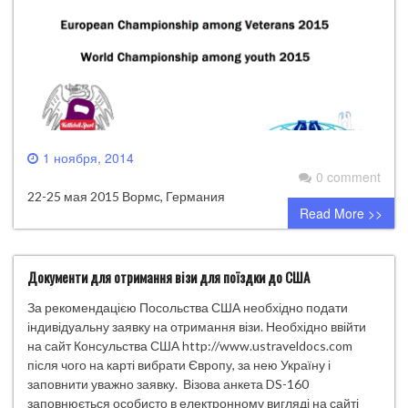
1 ноября, 2014
0 comment
22-25 мая 2015 Вормс, Германия
Read More >>
Документи для отримання візи для поїздки до США
За рекомендацією Посольства США необхідно подати
індивідуальну заявку на отримання візи. Необхідно ввійти
на сайт Консульства США http://www.ustraveldocs.com
після чого на карті вибрати Європу, за нею Україну і
заповнити уважно заявку. Візова анкета DS-160
заповнюється особисто в електронному вигляді на сайті