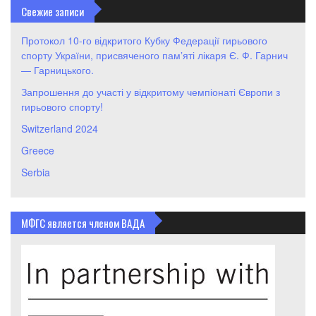
Свежие записи
Протокол 10-го відкритого Кубку Федерації гирьового
спорту України, присвяченого памʼяті лікаря Є. Ф. Гарнич
— Гарницького.
Запрошення до участі у відкритому чемпіонаті Європи з
гирьового спорту!
Switzerland 2024
Greece
Serbia
МФГС является членом ВАДА