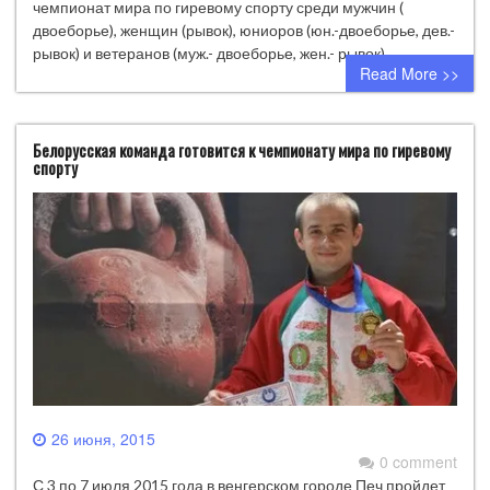
чемпионат мира по гиревому спорту среди мужчин (
двоеборье), женщин (рывок), юниоров (юн.-двоеборье, дев.-
рывок) и ветеранов (муж.- двоеборье, жен.- рывок).
Read More >>
Белорусская команда готовится к чемпионату мира по гиревому
спорту
26 июня, 2015
0 comment
С 3 по 7 июля 2015 года в венгерском городе Печ пройдет