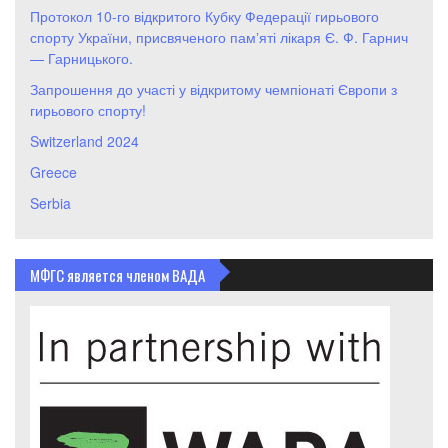
Протокол 10-го відкритого Кубку Федерації гирьового
спорту України, присвяченого памʼяті лікаря Є. Ф. Гарнич
— Гарницького.
Запрошення до участі у відкритому чемпіонаті Європи з
гирьового спорту!
Switzerland 2024
Greece
Serbia
МФГС является членом ВАДА