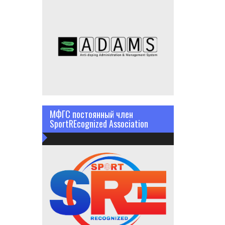
МФГС постоянный член
SportREcognized Association