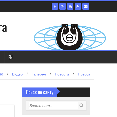
та
EN
me
/
Видео
/
Галерея
/
Новости
/
Пресса
Поиск по сайту