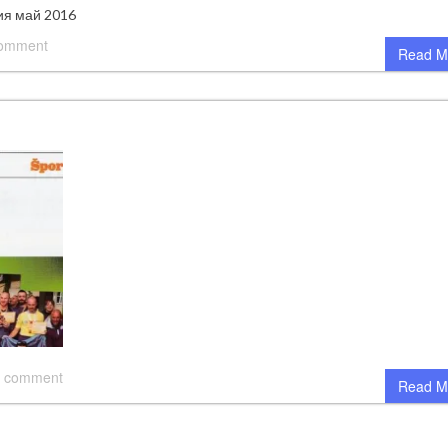
ия май 2016
comment
Read M
 comment
Read M