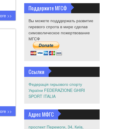
Поддержите МГСФ
ore >>
Вы можете подддержать развитие
гиревого спрота в мире сделав
симоволическое пожертвование
МГСФ
Ссылки
Федерація гирьового спорту
України
FEDERAZIONE GHIRI
SPORT ITALIA
ore >>
Адрес МФГС
проспект Перемоги, 34, Київ,