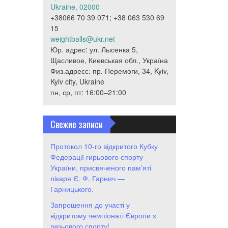
Ukraine, 02000
+38066 70 39 071; +38 063 530 69
15
weightballs@ukr.net
Юр. адрес: ул. Лысенка 5,
Щасливое, Киевськая обл., Україна
Физ.адресс: пр. Перемоги, 34, Kyiv,
Kyiv city, Ukraine
пн, ср, пт: 16:00–21:00
Свежие записи
Протокол 10-го відкритого Кубку
Федерації гирьового спорту
України, присвяченого памʼяті
лікаря Є. Ф. Гарнич —
Гарницького.
Запрошення до участі у
відкритому чемпіонаті Європи з
гирьового спорту!