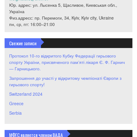
Юр. адрес: ул. Лысенка 5, Щасливое, Киевськая обл.,
Україна
Физ.адресс: пр. Перемоги, 34, Kyiv, Kyiv city, Ukraine
пн, ср, пт: 16:00–21:00
Свежие записи
Протокол 10-го відкритого Кубку Федерації гирьового
спорту України, присвяченого памʼяті лікаря Є. Ф. Гарнич
— Гарницького.
Запрошення до участі у відкритому чемпіонаті Європи з
гирьового спорту!
Switzerland 2024
Greece
Serbia
МФГС является членом ВАДА