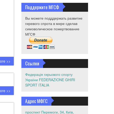
Поддержите МГСФ
Вы можете подддержать развитие
гиревого спрота в мире сделав
симоволическое пожертвование
МГСФ
ore >>
Ссылки
Федерація гирьового спорту
України
FEDERAZIONE GHIRI
SPORT ITALIA
ore >>
Адрес МФГС
проспект Перемоги, 34, Київ,