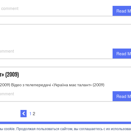
 comment
Read M
comment
Read M
т» (2009)
009) Відео з телепередачі «Україна має талант» (2009)
comment
Read M
1
2
ы cookie. Продолжая пользоваться сайтом, вы соглашаетесь с их использова