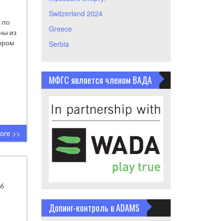
Switzerland 2024
 по
Greece
ны из
тором
Serbia
.
МФГС является членом ВАДА
ore >>
16
Допинг-контроль в ADAMS