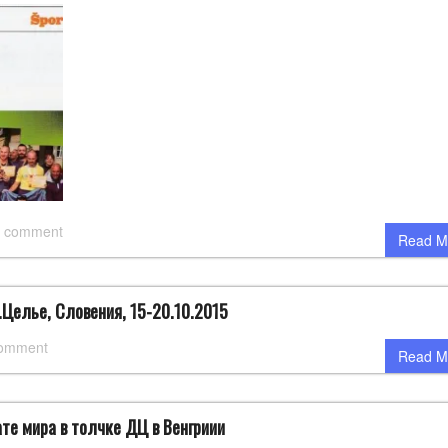
 comment
Read M
.Целье, Словения, 15-20.10.2015
comment
Read M
те мира в толчке ДЦ в Венгриии