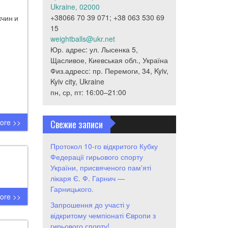
Ukraine, 02000
+38066 70 39 071; +38 063 530 69
чин и
15
weightballs@ukr.net
Юр. адрес: ул. Лысенка 5,
Щасливое, Киевськая обл., Україна
Физ.адресс: пр. Перемоги, 34, Kyiv,
Kyiv city, Ukraine
пн, ср, пт: 16:00–21:00
ore >>
Свежие записи
Протокол 10-го відкритого Кубку
Федерації гирьового спорту
України, присвяченого памʼяті
лікаря Є. Ф. Гарнич —
Гарницького.
ore >>
Запрошення до участі у
відкритому чемпіонаті Європи з
гирьового спорту!