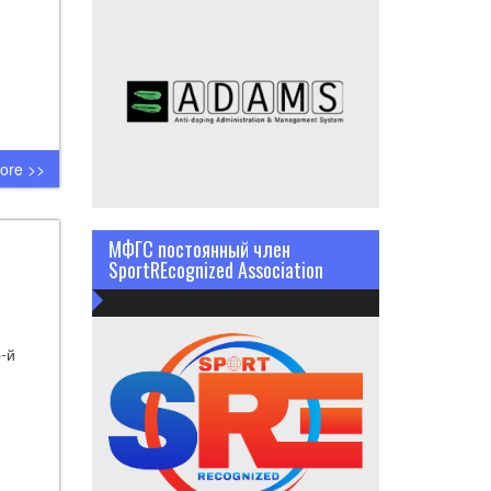
ore >>
МФГС постоянный член
SportREcognized Association
4-й