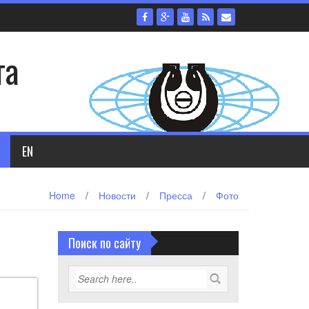
та
EN
Home
/
Новости
/
Пресса
/
Фото
Поиск по сайту