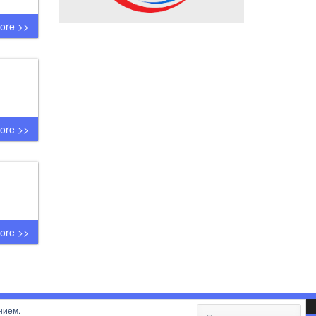
ore >>
ore >>
ore >>
нием.