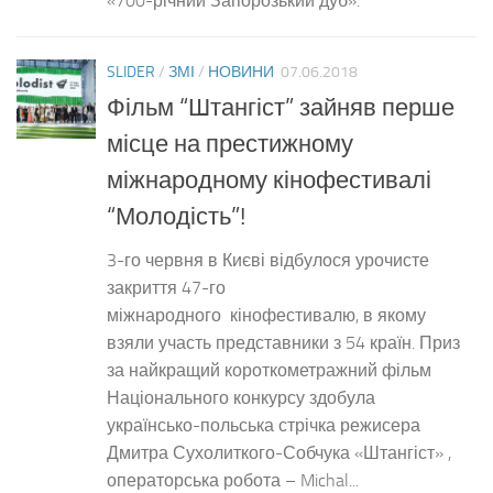
«700-річний Запорозький дуб».
SLIDER
/
ЗМІ
/
НОВИНИ
07.06.2018
Фільм “Штангіст” зайняв перше
місце на престижному
міжнародному кінофестивалі
“Молодість”!
3-го червня в Києві відбулося урочисте
закриття 47-го
міжнародного кінофестивалю, в якому
взяли участь представники з 54 країн. Приз
за найкращий короткометражний фільм
Національного конкурсу здобула
українсько-польська стрічка режисера
Дмитра Сухолиткого-Собчука «Штангіст» ,
операторська робота – Michal...