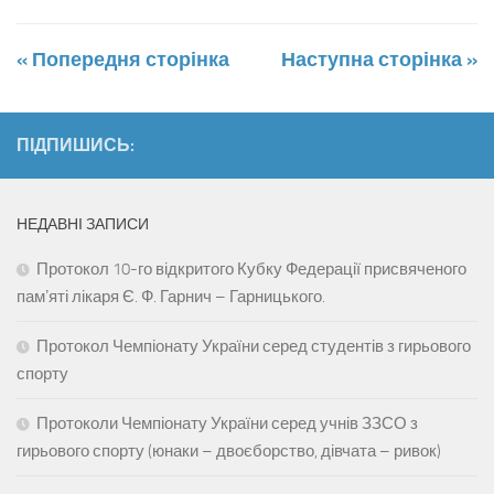
« Попередня сторінка
Наступна сторінка »
ПІДПИШИСЬ:
НЕДАВНІ ЗАПИСИ
Протокол 10-го відкритого Кубку Федерації присвяченого
памʼяті лікаря Є. Ф. Гарнич – Гарницького.
Протокол Чемпіонату України серед студентів з гирьового
спорту
Протоколи Чемпіонату України серед учнів ЗЗСО з
гирьового спорту (юнаки – двоєборство, дівчата – ривок)