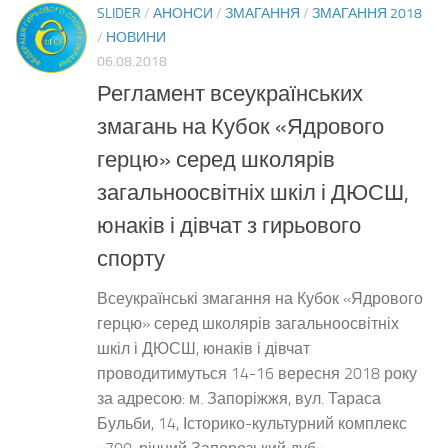
SLIDER
/
АНОНСИ
/
ЗМАГАННЯ
/
ЗМАГАННЯ 2018
/
НОВИНИ
06.08.2018
Регламент всеукраїнських
змагань на Кубок «Ядрового
герцю» серед школярів
загальноосвітніх шкіл і ДЮСШ,
юнаків і дівчат з гирьового
спорту
Всеукраїнські змагання на Кубок «Ядрового
герцю» серед школярів загальноосвітніх
шкіл і ДЮСШ, юнаків і дівчат
проводитимуться 14-16 вересня 2018 року
за адресою: м. Запоріжжя, вул. Тараса
Бульби, 14, Історико-культурний комплекс