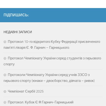
ПІДПИШИСЬ:
НЕДАВНІ ЗАПИСИ
Протокол 10-го відкритого Кубку Федерації присвяченого
памʼяті лікаря Є. Ф. Гарнич – Гарницького.
Протокол Чемпіонату України серед студентів з гирьового
спорту
Протоколи Чемпіонату України серед учнів ЗЗСО з
гирьового спорту (юнаки – двоєборство, дівчата – ривок)
Чемпіонат Сербії 2025
Протокол. Кубок Є.Ф.Гарнич-Гарницький