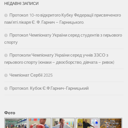
НЕДАВНІ ЗАПИСИ
Протокол 10-го відкритого Кубку Федерації присвяченого
памʼяті лікаря Є. Ф. Гарнич – Гарницького.
Протокол Чемпіонату України серед студентів з гирьового
спорту
Протоколи Чемпіонату України серед учнів ЗЗСО з
гирьового спорту (юнаки – двоєборство, дівчата – ривок)
Чемпіонат Сербії 2025
Протокол. Кубок Є.Ф.Гарнич-Гарницький
Фото