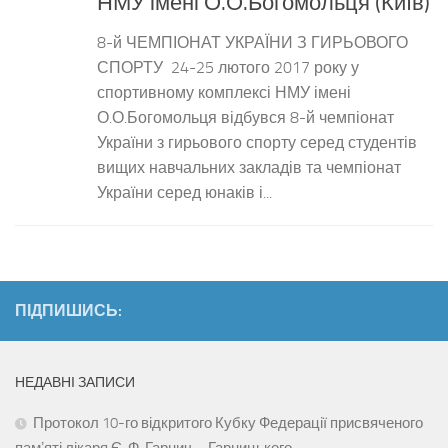
НМУ імені О.О.Богомольця (Київ)
8-й ЧЕМПІОНАТ УКРАЇНИ З ГИРЬОВОГО
СПОРТУ 24-25 лютого 2017 року у
спортивному комплексі НМУ імені
О.О.Богомольця відбувся 8-й чемпіонат
України з гирьового спорту серед студентів
вищих навчальних закладів та чемпіонат
України серед юнаків і...
ПІДПИШИСЬ:
НЕДАВНІ ЗАПИСИ
Протокол 10-го відкритого Кубку Федерації присвяченого