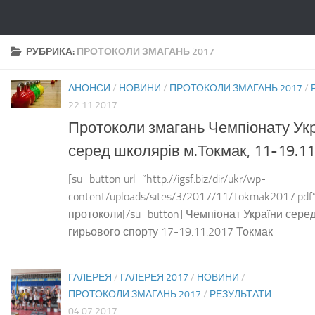
Skip to content
РУБРИКА:
ПРОТОКОЛИ ЗМАГАНЬ 2017
АНОНСИ
/
НОВИНИ
/
ПРОТОКОЛИ ЗМАГАНЬ 2017
/
22.11.2017
Протоколи змагань Чемпіонату Ук
серед школярів м.Токмак, 11-19.11
[su_button url=”http://igsf.biz/dir/ukr/wp-
content/uploads/sites/3/2017/11/Tokmak2017.pd
протоколи[/su_button] Чемпіонат України сере
гирьового спорту 17-19.11.2017 Токмак
ГАЛЕРЕЯ
/
ГАЛЕРЕЯ 2017
/
НОВИНИ
/
ПРОТОКОЛИ ЗМАГАНЬ 2017
/
РЕЗУЛЬТАТИ
04.07.2017