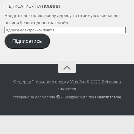
ПІДПИСАТИСЯ НА НОВИНИ
Введіть свою електронну адресу та отримую своечасно
новини безпоседеньо на емайл
Адреса
електронної
Підписатись
пошти
Федерації гирьового спорту України © 2026. Всі права
захищені.
створено за допомогою
- Designed with the
Hueman theme