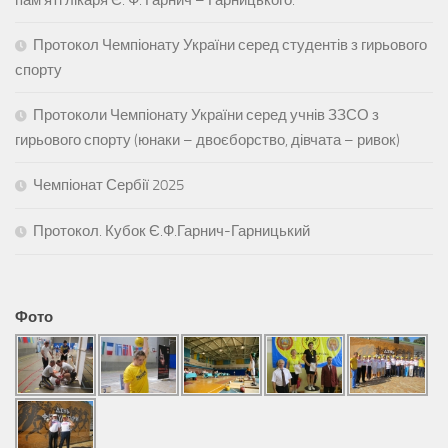
памʼяті лікаря Є. Ф. Гарнич – Гарницького.
Протокол Чемпіонату України серед студентів з гирьового
спорту
Протоколи Чемпіонату України серед учнів ЗЗСО з
гирьового спорту (юнаки – двоєборство, дівчата – ривок)
Чемпіонат Сербії 2025
Протокол. Кубок Є.Ф.Гарнич-Гарницький
Фото