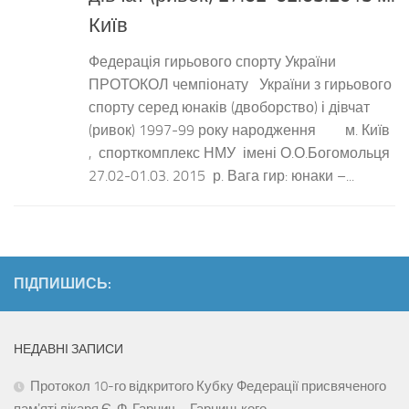
Київ
Федерація гирьового спорту України
ПРОТОКОЛ чемпіонату України з гирьового
спорту серед юнаків (двоборство) і дівчат
(ривок) 1997-99 року народження м. Київ
, спорткомплекс НМУ імені О.О.Богомольця
27.02-01.03. 2015 р. Вага гир: юнаки –...
ПІДПИШИСЬ:
НЕДАВНІ ЗАПИСИ
Протокол 10-го відкритого Кубку Федерації присвяченого
памʼяті лікаря Є. Ф. Гарнич – Гарницького.