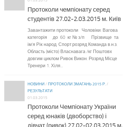
01.03.2015
Протоколи чемпіонату серед
студентів 27.02-2.03.2015 м. Київ
Завантажити протоколи Чоловіки: Вагова
категорія до 60 кг № з/п Прізвище та
ім’я Рік народ. Спорт.розряд Команда в.н.з.
Область (місто) Власнавага /кг Поштовх
довгим циклом Ривок Викон. Розряд Місце
Тренери 1. Хіля...
НОВИНИ
/
ПРОТОКОЛИ ЗМАГАНЬ 2015 Р.
/
РЕЗУЛЬТАТИ
01.03.2015
Протоколи Чемпіонату України
серед юнаків (двоборство) і
дівчат (ривок) 27.02-02.03.2015 м.