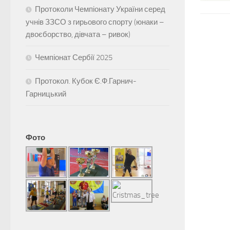
Протоколи Чемпіонату України серед
учнів ЗЗСО з гирьового спорту (юнаки –
двоєборство, дівчата – ривок)
Чемпіонат Сербії 2025
Протокол. Кубок Є.Ф.Гарнич-
Гарницький
Фото