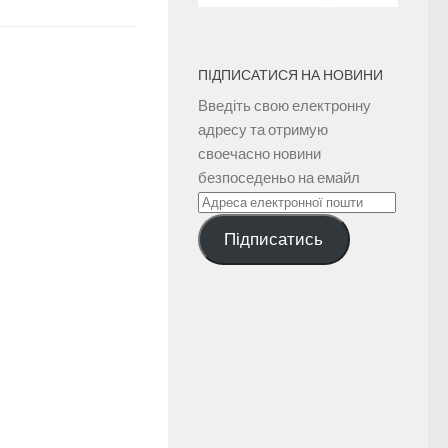
ПІДПИСАТИСЯ НА НОВИНИ
Введіть свою електронну
адресу та отримую
своечасно новини
безпоседеньо на емайл
Адреса
електронної
Підписатись
пошти