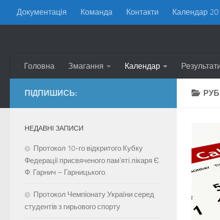
Документація
Команда
Контакти
Календар 20
Skip to content
Головна
Змагання
Календар
Результат
ПІДПИШИСЬ:
РУБ
НЕДАВНІ ЗАПИСИ
Протокол 10-го відкритого Кубку
Федерації присвяченого памʼяті лікаря Є.
Ф. Гарнич – Гарницького.
Протокол Чемпіонату України серед
студентів з гирьового спорту