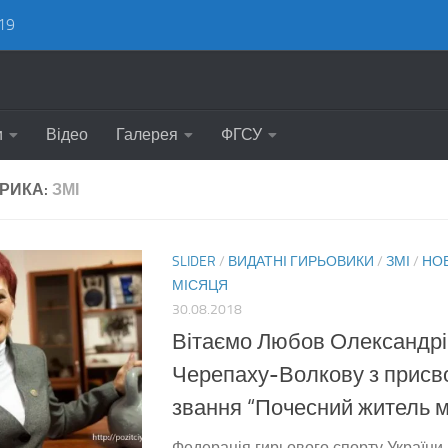
19
и
Відео
Галерея
ФГСУ
РИКА:
ЗМІ
SLIDER
/
ВИДАТНІ ГИРЬОВИКИ
/
ЗМІ
/
НО
МІСЯЦЯ
30.08.2018
Вітаємо Любов Олександрі
Черепаху-Волкову з присв
звання “Почесний житель м
Федерація гирьового спорту України