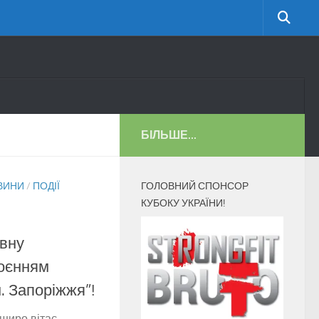
БІЛЬШЕ...
ВИНИ
/
ПОДІЇ
ГОЛОВНИЙ СПОНСОР
КУБОКУ УКРАЇНИ!
вну
оєнням
. Запоріжжя”!
 щиро вітає