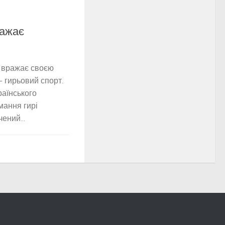
важає
й вражає своєю
 гирьовий спорт.
раїнського
мання гирі
ений...