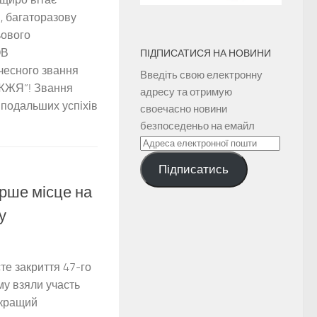
, багаторазову
ьового
ОВ
ПІДПИСАТИСЯ НА НОВИНИ
есного звання
Введіть свою електронну
ЖЯ”! Звання
адресу та отримую
 подальших успіхів
своечасно новини
безпоседеньо на емайл
Адреса
електронної
Підписатись
пошти
ерше місце на
у
те закриття 47-го
у взяли участь
йкращий