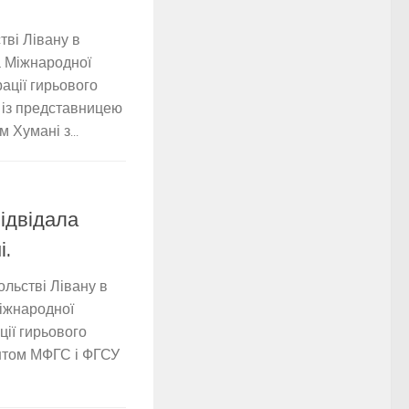
тві Лівану в
та Міжнародної
ації гирьового
 із представницею
 Хумані з...
ідвідала
і.
ольстві Лівану в
Міжнародної
ції гирьового
ентом МФГС і ФГСУ