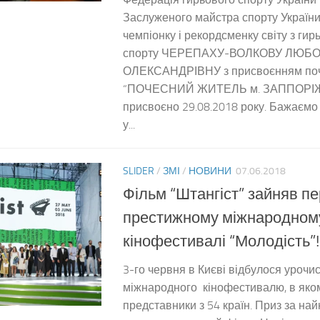
Заслуженого майстра спорту України
чемпіонку і рекордсменку світу з гир
спорту ЧЕРЕПАХУ-ВОЛКОВУ ЛЮБ
ОЛЕКСАНДРІВНУ з присвоєнням поч
“ПОЧЕСНИЙ ЖИТЕЛЬ м. ЗАППОРІЖ
присвоєно 29.08.2018 року. Бажаємо
у...
SLIDER
/
ЗМІ
/
НОВИНИ
07.06.2018
Фільм “Штангіст” зайняв п
престижному міжнародном
кінофестивалі “Молодість”!
3-го червня в Києві відбулося урочис
міжнародного кінофестивалю, в яком
представники з 54 країн. Приз за на