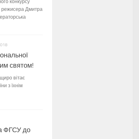
ого конкурсу
а режисера Дмитра
ператорська
2018
іональної
ним святом!
 щиро вітає
ни з їхнім
а ФГСУ до