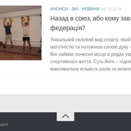
АНОНСИ
/
ЗМІ
/
НОВИНИ
05.12.2016
Назад в союз, або кому за
федерація?
Унікальний силовий вид спорту, яки
могутністю та потужною силою духу –
Він займає почесне місце в рядах ук
спортивного життя. Суть його – підні
максимальну кількість разів за визнач
щені.