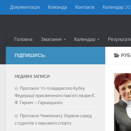
Документація
Команда
Контакти
Календар 20
Skip to content
Головна
Змагання
Календар
Результат
ПІДПИШИСЬ:
РУБ
НЕДАВНІ ЗАПИСИ
Протокол 10-го відкритого Кубку
Федерації присвяченого памʼяті лікаря Є.
Ф. Гарнич – Гарницького.
Протокол Чемпіонату України серед
студентів з гирьового спорту