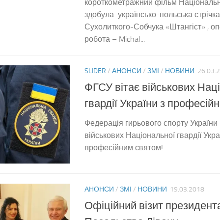
короткометражний фільм Національн
здобула українсько-польська стрічк
Сухолиткого-Собчука «Штангіст» , о
робота – Michal...
SLIDER
/
АНОНСИ
/
ЗМІ
/
НОВИНИ
26.03.
ФГСУ вітає військових Нац
гвардії України з професій
Федерація гирьового спорту України
військових Національної гвардії Украї
професійним святом!
АНОНСИ
/
ЗМІ
/
НОВИНИ
19.03.2018
Офіційний візит президент