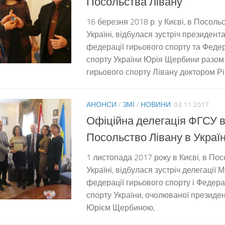
Посольства Лівану
16 березня 2018 р. у Києві, в Посольс
Україні, відбулася зустріч президен
федерації гирьового спорту та Федер
спорту України Юрія Щербини разом
гирьового спорту Лівану доктором Рім
АНОНСИ
/
ЗМІ
/
НОВИНИ
03.11.2017
Офіційна делегація ФГСУ в
Посольство Лівану в Україн
1 листопада 2017 року в Києві, в Пос
Україні, відбулася зустріч делегації 
федерації гирьового спорту і Федера
спорту України, очолюваної презид
Юрієм Щербиною,