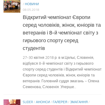
/
НОВИНИ
08.05.2018
Відкритий чемпіонат Європи
серед чоловіків, жінок, юніорів та
ветеранів і 8-й чемпіонат світу з
гирьового спорту серед
студентів
27-30 квітня 2018 р. в м.Цельє, Словенія,
відбувся 8-й чемпіонат світу з гирьового
спорту серед студентів і Відкритий чемпіонат
Європи серед чоловіків, жінок, юніорів та
ветеранів. Головний суддя змагань – Олена
Семенова, Словенія. Уперше...
SLIDER
/
АНОНСИ
/
ГАЛЕРЕЯ
/
ЗМАГАННЯ
/