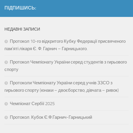
ПІДПИШИСЬ:
НЕДАВНІ ЗАПИСИ
Протокол 10-го відкритого Кубку Федерації присвяченого
памʼяті лікаря Є. Ф. Гарнич – Гарницького.
Протокол Чемпіонату України серед студентів з гирьового
спорту
Протоколи Чемпіонату України серед учнів ЗЗСО з
гирьового спорту (юнаки – двоєборство, дівчата – ривок)
Чемпіонат Сербії 2025
Протокол. Кубок Є.Ф.Гарнич-Гарницький