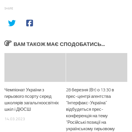
SHARE
ВАМ ТАКОЖ МАЄ СПОДОБАТИСЬ...
Чемпіонат України з
28 березня (Вт) о 13:30 в
гирьового псорту серед
прес-центрі агентства
школярів загальгноосвітніх
“Інтерфакс-Україна”
шкіл і ДЮСШ
відбудеться прес-
конференція на тему
14.03.2023
“Російські позиції на
українському гирьовому