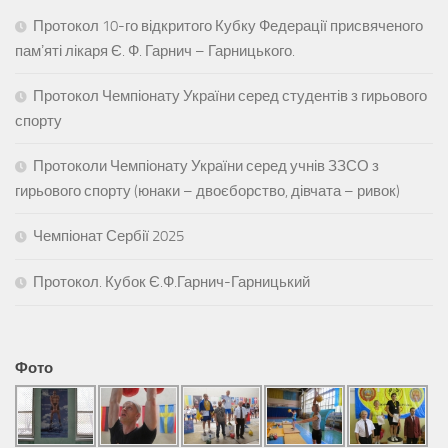
Протокол 10-го відкритого Кубку Федерації присвяченого
памʼяті лікаря Є. Ф. Гарнич – Гарницького.
Протокол Чемпіонату України серед студентів з гирьового
спорту
Протоколи Чемпіонату України серед учнів ЗЗСО з
гирьового спорту (юнаки – двоєборство, дівчата – ривок)
Чемпіонат Сербії 2025
Протокол. Кубок Є.Ф.Гарнич-Гарницький
Фото