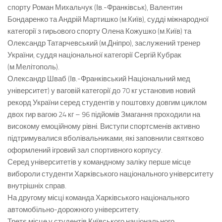
спорту Роман Михальчук (Ів.-Франківськ), Валентин
Бондаренко та Андрій Мартишко (м.Київ), судді міжнародної
категорії з гирьового спорту Олена Кожушко (м.Київ) та
Олександр Татарчевський (м.Дніпро), заслужений тренер
України, суддя національної категорії Сергій Кубрак
(м.Мелітополь).
Олександр Шваб (Ів.-Франківський Національний мед
університет) у ваговій категорії до 70 кг установив новий
рекорд України серед студентів у поштовху довгим циклом
двох гир вагою 24 кг – 96 підйомів Змагання проходили на
високому емоційному рівні. Виступи спортсменів активно
підтримувалися вболівальниками, які заповнили святково
оформлений ігровий зал спортивного корпусу.
Серед університетів у командному заліку перше місце
вибороли студенти Харківського національного університету
внутрішніх справ.
На другому місці команда Харківського національного
автомобільно-дорожного університету.
Третє місце у студентів Київського національного