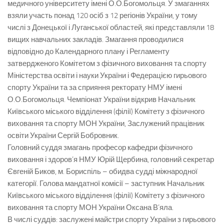
медичного університету імені О.О.Богомольця. У змаганнях
взяли участь понад 120 осіб з 12 регіонів України, у тому
числі з Донецької і Луганської областей, які представляли 18
вищих навчальних закладів. Змагання проводилися
відповідно до Календарного плану і Регламенту
затвердженого Комітетом з фізичного виховання та спорту
Міністерства освіти і науки України і Федерацією гирьового
спорту України та за сприяння ректорату НМУ імені
О.О.Богомольця. Чемпіонат України відкрив Начальник
Київського міського відділення (філії) Комітету з фізичного
виховання та спорту МОН України, Заслужений працівник
освіти України Сергій Бобровник.
Головний суддя змагань професор кафедри фізичного
виховання і здоров’я НМУ Юрій Щербина, головний секретар
Євгеній Биков, м. Бориспіль – обидва судді міжнародної
категорії. Голова мандатної комісії – заступник Начальник
Київського міського відділення (філії) Комітету з фізичного
виховання та спорту МОН України Оксана В’яла.
В числі суддів: заслужені майстри спорту України з гирьового