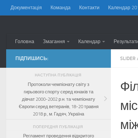
Документація
Команда
Контакти
Календар 20
Skip to content
Головна
Змагання
Календар
Результат
ПІДПИШИСЬ:
SLIDER
НАСТУПНА ПУБЛІКАЦІЯ
Фі
Протоколи чемпіонату світу з
гирьового спорту серед юнаків та
дівчат 2000-2002 р.н. та чемпіонату
мі
Європи серед ветеранів, 18-20 травня
2018 р., м. Гадяч, Україна
мі
ПОПЕРЕДНЯ ПУБЛІКАЦІЯ
Регламент проведення відкритого