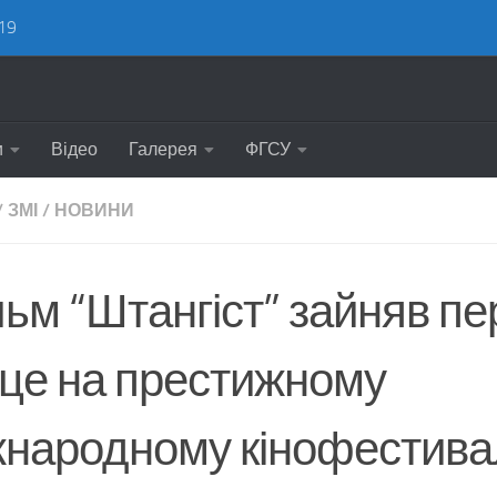
19
и
Відео
Галерея
ФГСУ
/
ЗМІ
/
НОВИНИ
льм “Штангіст” зайняв п
сце на престижному
жнародному кінофестива