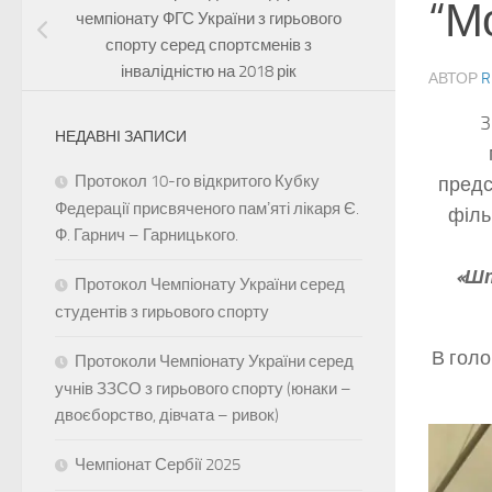
“Мо
чемпіонату ФГС України з гирьового
спорту серед спортсменів з
інвалідністю на 2018 рік
АВТОР
R
3
НЕДАВНІ ЗАПИСИ
Протокол 10-го відкритого Кубку
предс
Федерації присвяченого памʼяті лікаря Є.
філь
Ф. Гарнич – Гарницького.
«Шт
Протокол Чемпіонату України серед
студентів з гирьового спорту
В голо
Протоколи Чемпіонату України серед
учнів ЗЗСО з гирьового спорту (юнаки –
двоєборство, дівчата – ривок)
Чемпіонат Сербії 2025