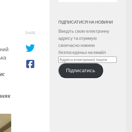
ПІДПИСАТИСЯ НА НОВИНИ
Введіть свою електронну
SHARE
адресу та отримую
своечасно новини
жний
безпоседеньо на емайл
ька
Адреса
електронної
Підписатись
пошти
ec
зняк