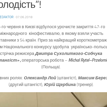
лодість”!
EDAKTOR
·
07.06.2018
-го червня в Києві відбулося урочисте закриття 47-го
міжнародного кінофестивалю, в якому взяли участь
тавники з 54 країн. Приз за найкращий короткометра
м Національного конкурсу здобула українсько-польс
стрічка режисера
Дмитра Сухолиткого-Собчу
ка
ангіст» ,
операторська робота –
Michal Rytel–Przelomi
(Польща).
вних ролях:
Олександр Лой
(штангіст),
Максим Бере
(другий штангіст),
Юрій Щербина
(тренер).