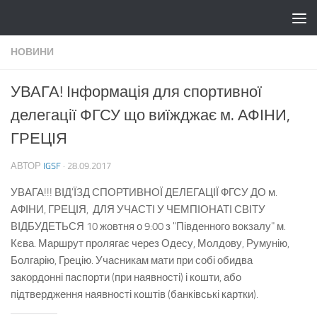
Skip to content
НОВИНИ
УВАГА! Інформація для спортивної
делегації ФГСУ що виїжджає м. АФІНИ,
ГРЕЦІЯ
АВТОР
IGSF
·
28.09.2017
УВАГА!!! ВІД'ЇЗД СПОРТИВНОЇ ДЕЛЕГАЦІЇ ФГСУ ДО м.
АФІНИ, ГРЕЦІЯ, ДЛЯ УЧАСТІ У ЧЕМПІОНАТІ СВІТУ
ВІДБУДЕТЬСЯ 10 жовтня о 9:00 з "Південного вокзалу" м.
Кєва. Маршрут пролягає через Одесу, Молдову, Румунію,
Болгарію, Грецію. Учасникам мати при собі обидва
закордонні паспорти (при наявності) і кошти, або
підтвердження наявності коштів (банківські картки).