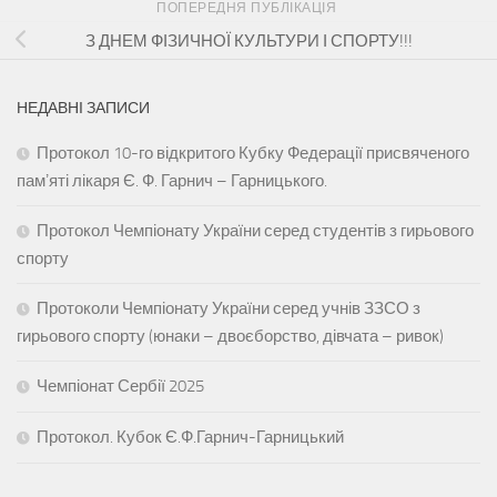
ПОПЕРЕДНЯ ПУБЛІКАЦІЯ
З ДНЕМ ФІЗИЧНОЇ КУЛЬТУРИ І СПОРТУ!!!
НЕДАВНІ ЗАПИСИ
Протокол 10-го відкритого Кубку Федерації присвяченого
памʼяті лікаря Є. Ф. Гарнич – Гарницького.
Протокол Чемпіонату України серед студентів з гирьового
спорту
Протоколи Чемпіонату України серед учнів ЗЗСО з
гирьового спорту (юнаки – двоєборство, дівчата – ривок)
Чемпіонат Сербії 2025
Протокол. Кубок Є.Ф.Гарнич-Гарницький