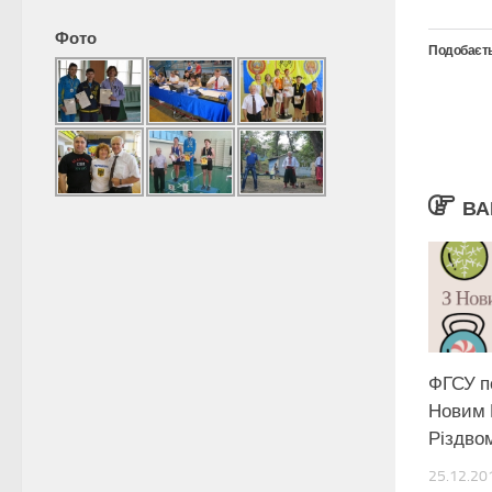
Фото
Подобаєть
ВА
ФГСУ п
Новим 
Різдво
25.12.20