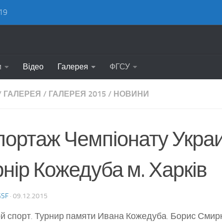
19
и
Відео
Галерея
ФГСУ
/
ГАЛЕРЕЯ
/
ГАЛЕРЕЯ 2015
/
НОВИНИ
портаж Чемпіонату Украи
нір Кожедуба м. Харків
GSF
·
09.12.2015
й спорт. Турнир памяти Ивана Кожедуба. Борис Смир