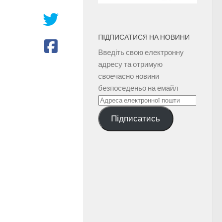
ПІДПИСАТИСЯ НА НОВИНИ
Введіть свою електронну
адресу та отримую
своечасно новини
безпоседеньо на емайл
Адреса
електронної
Підписатись
пошти