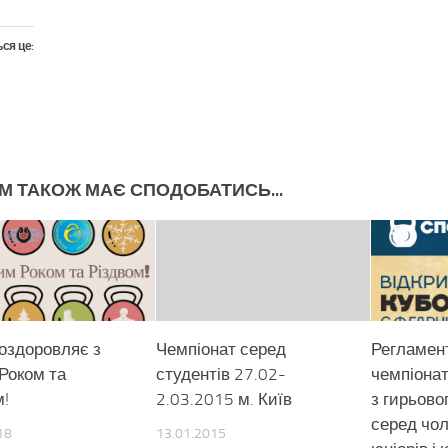
ся це:
М ТАКОЖ МАЄ СПОДОБАТИСЬ...
оздоровляє з
Чемпіонат серед
Регламен
Роком та
студентів 27.02-
чемпіонат
м!
2.03.2015 м. Київ
з гирьово
серед чоло
18
13.01.2015