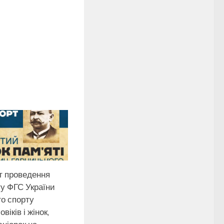
т проведення
у ФГС України
го спорту
віків і жінок,