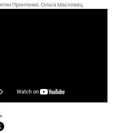
нтин Пронтенко, Ольга Масловец.
я