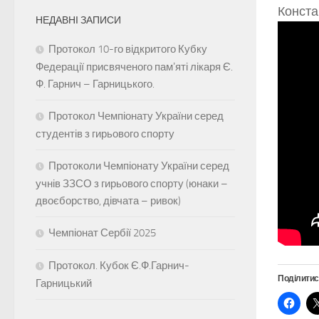
Конста
НЕДАВНІ ЗАПИСИ
Протокол 10-го відкритого Кубку
Федерації присвяченого памʼяті лікаря Є.
Ф. Гарнич – Гарницького.
Протокол Чемпіонату України серед
студентів з гирьового спорту
Протоколи Чемпіонату України серед
учнів ЗЗСО з гирьового спорту (юнаки –
двоєборство, дівчата – ривок)
Чемпіонат Сербії 2025
Протокол. Кубок Є.Ф.Гарнич-
Поділитис
Гарницький