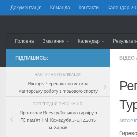
Документація
Команда
Контакти
Календар 20
Skip to content
Головна
Змагання
Календар
Результат
ПІДПИШИСЬ:
ВІДЕО
НАСТУПНА ПУБЛІКАЦІЯ
Ре
Вікторія Черепаха захистила
магіторську роботу з гирьового спорту
Тур
ПОПЕРЕДНЯ ПУБЛІКАЦІЯ
Протоколи Всеукраїнського турніру з
ГС пам’яті І.М. Кожедуба 3-5.12.2015
АВТОР
I
м. Харків
Гирево