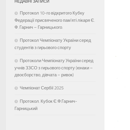
НЕДАВНІ ЗАПИСИ
Протокол 10-го відкритого Кубку
Федерації присвяченого памʼяті лікаря Є.
Ф. Гарнич – Гарницького.
Протокол Чемпіонату України серед
студентів з гирьового спорту
Протоколи Чемпіонату України серед
учнів ЗЗСО з гирьового спорту (юнаки –
двоєборство, дівчата – ривок)
Чемпіонат Сербії 2025
Протокол. Кубок Є.Ф.Гарнич-
Гарницький