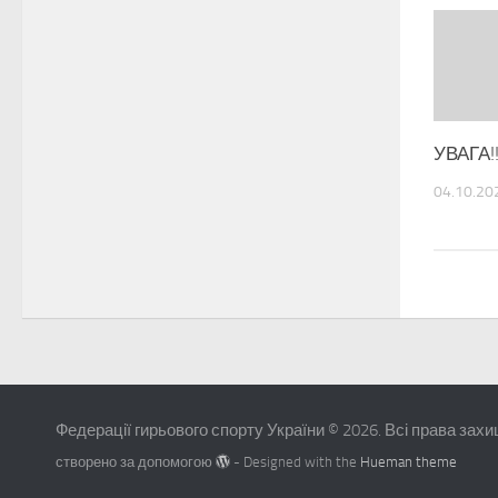
УВАГА!
04.10.20
Федерації гирьового спорту України © 2026. Всі права захи
створено за допомогою
- Designed with the
Hueman theme