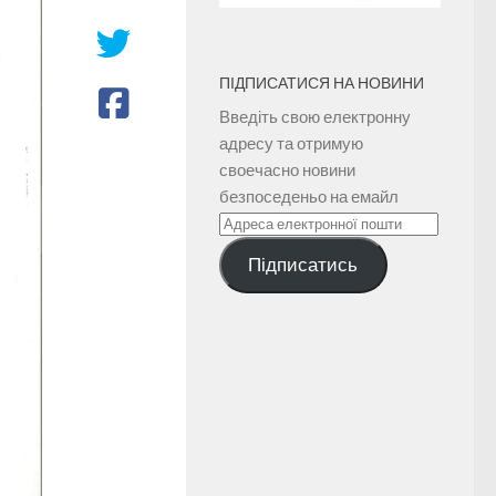
ПІДПИСАТИСЯ НА НОВИНИ
Введіть свою електронну
адресу та отримую
своечасно новини
безпоседеньо на емайл
Адреса
електронної
Підписатись
пошти