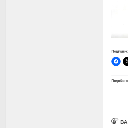
Поділитис
Подобаєть
ВА