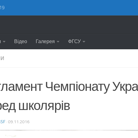
19
и
Відео
Галерея
ФГСУ
НИ
гламент Чемпіонату Укра
ред школярів
GSF
·
09.11.2016