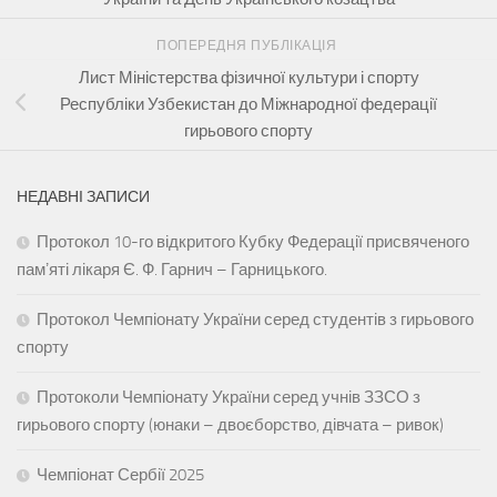
ПОПЕРЕДНЯ ПУБЛІКАЦІЯ
Лист Міністерства фізичної культури і спорту
Республіки Узбекистан до Міжнародної федерації
гирьового спорту
НЕДАВНІ ЗАПИСИ
Протокол 10-го відкритого Кубку Федерації присвяченого
памʼяті лікаря Є. Ф. Гарнич – Гарницького.
Протокол Чемпіонату України серед студентів з гирьового
спорту
Протоколи Чемпіонату України серед учнів ЗЗСО з
гирьового спорту (юнаки – двоєборство, дівчата – ривок)
Чемпіонат Сербії 2025