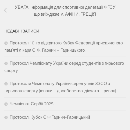
УВАГА! Інформація для спортивної делегації ФГСУ
що виїжджає м. АФІНИ, ГРЕЦІЯ
НЕДАВНІ ЗАПИСИ
Протокол 10-го відкритого Кубку Федерації присвяченого
памʼяті лікаря Є. Ф. Гарнич – Гарницького.
Протокол Чемпіонату України серед студентів з гирьового
спорту
Протоколи Чемпіонату України серед учнів ЗЗСО з
гирьового спорту (юнаки – двоєборство, дівчата – ривок)
Чемпіонат Сербії 2025
Протокол. Кубок Є.Ф.Гарнич-Гарницький