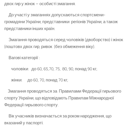
двох гир у жінок – особисті змагання.
До участі у змаганнях допускаються спортсмени-
громадяни України, представники регіонів України, а також
представники інших країн.
Змагання проводяться серед чоловіків (двоборство) і жінок
(поштовх двох гир, ривок (без обмеження віку).
Вагові категорії :
чоловіки: до 60, 65,70, 75, 80, 90, понад 90 кг;
жінки: до 60, 70, понад 70 кг;
Змагання проводяться за Правилами Федерації гирьового
спорту України, що відповідають Правилам Міжнародної
Федерації гирьового спорту.
Вік учасників визначається за роком народження, що
вказаний у паспорті.