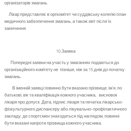
організаторів змагань.
Лікар представляє в оргкомітет чи суддівську колегію план
медичного забезпечення змагань, а також звіт після їх
закінчення.
10.Заявка
Попередні заявки на участь у змаганнях подаються до
організаційного комітету не пізніше, ніж за 15 днів до початку
змагань
.
В іменній заявці повинно бути вказано прізвище, ім’я, по
батькові, вік та кваліфікація кожного учасника, висновок
лікаря про допуск. Дата, підпис лікаря та печатка лікарсько-
фізкультурного диспансеру або лікувально-профілактичного
закладу, де спортсмен знаходиться під наглядом, повинні
бути вказані напроти прізвища кожного учасника.