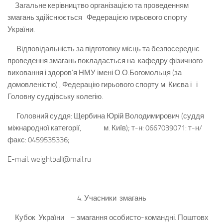
Загальне керівництво організацією та проведенням
змагань здійснюється Федерацією гирьового спорту
України.
Відповідальність за підготовку місць та безпосереднє
проведення змагань покладається на кафедру фізичного
виховання і здоров’я НМУ імені О.О.Богомольця (за
домовленістю) , Федерацію гирьового спорту м. Києва і і
Головну суддівську колегію.
Головний суддя: Щербина Юрій Володимирович (суддя
міжнародної категорії, м. Київ); т-н: 0667039071: т-н/
факс: 0459535336;
E-mail: weightball@mail.ru
4. Учасники змагань
Кубок України – змагання особисто-командні. Поштовх