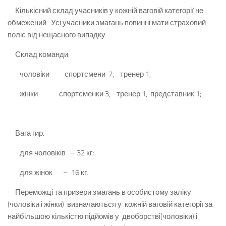
Кількісний склад учасників у кожній ваговій категорії не
обмежений. Усі учасники змагань повинні мати страховий
поліс від нещасного випадку.
Склад команди:
чоловіки спортсмени 7, тренер 1,
жінки спортсменки 3, тренер 1, представник 1;
Вага гир:
для чоловіків – 32 кг;
для жінок – 16 кг.
Переможці та призери змагань в особистому заліку
(чоловіки і жінки) визначаються у кожній ваговій категорії за
найбільшою кількістю підйомів у двоборстві(чоловіки) і