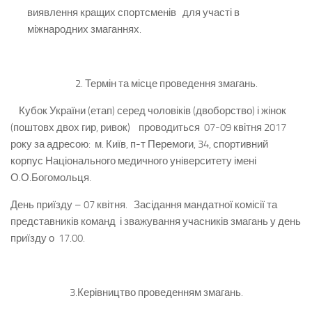
виявлення кращих спортсменів для участі в
міжнародних змаганнях.
2. Термін та місце проведення змагань.
Кубок України (етап) серед чоловіків (двоборство) і жінок
(поштовх двох гир, ривок) проводиться 07-09 квітня 2017
року за адресою: м. Київ, п-т Перемоги, 34, спортивний
корпус Національного медичного університету імені
О.О.Богомольця.
День приїзду – 07 квітня. Засідання мандатної комісії та
представників команд і зважування учасників змагань у день
приїзду о 17.00.
3.Керівництво проведенням змагань.