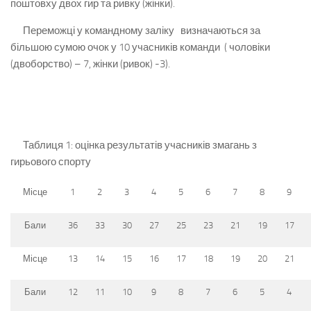
поштовху двох гир та ривку (жінки).
Переможці у командному заліку визначаються за
більшою сумою очок у 10 учасників команди ( чоловіки
(двоборство) – 7, жінки (ривок) -3).
Таблиця 1: оцінка результатів учасників змагань з
гирьового спорту
Місце
1
2
3
4
5
6
7
8
9
Бали
36
33
30
27
25
23
21
19
17
Місце
13
14
15
16
17
18
19
20
21
Бали
12
11
10
9
8
7
6
5
4