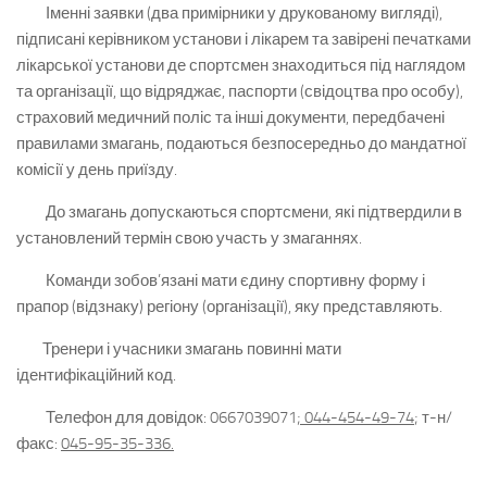
Іменні заявки (два примірники у друкованому вигляді),
підписані керівником установи і лікарем та завірені печатками
лікарської установи де спортсмен знаходиться під наглядом
та організації, що відряджає, паспорти (свідоцтва про особу),
страховий медичний поліс та інші документи, передбачені
правилами змагань, подаються безпосередньо до мандатної
комісії у день приїзду.
До змагань допускаються спортсмени, які підтвердили в
установлений термін свою участь у змаганнях.
Команди зобов’язані мати єдину спортивну форму і
прапор (відзнаку) регіону (організації), яку представляють.
Тренери і учасники змагань повинні мати
ідентифікаційний код.
Телефон для довідок: 0667039071
; 044-454-49-74
; т-н/
факс:
045-95-35-336.