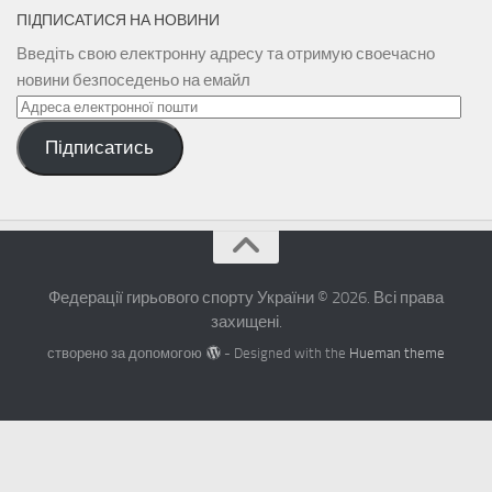
ПІДПИСАТИСЯ НА НОВИНИ
Введіть свою електронну адресу та отримую своечасно
новини безпоседеньо на емайл
Адреса
електронної
Підписатись
пошти
Федерації гирьового спорту України © 2026. Всі права
захищені.
створено за допомогою
- Designed with the
Hueman theme