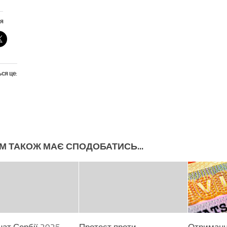
я
ся це:
М ТАКОЖ МАЄ СПОДОБАТИСЬ...
нат Сербії 2025
Протест проти
Отримання