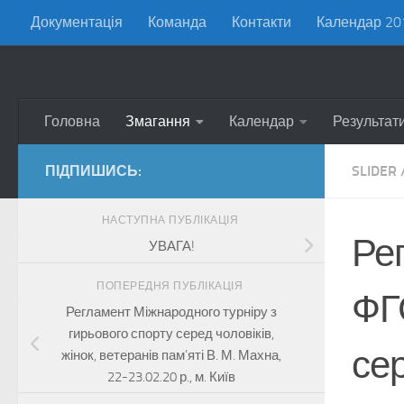
Документація
Команда
Контакти
Календар 20
Skip to content
Головна
Змагання
Календар
Результат
ПІДПИШИСЬ:
SLIDER
НАСТУПНА ПУБЛІКАЦІЯ
Ре
УВАГА!
ПОПЕРЕДНЯ ПУБЛІКАЦІЯ
ФГС
Регламент Міжнародного турніру з
гирьового спорту серед чоловіків,
сер
жінок, ветеранів пам’яті В. М. Махна,
22-23.02.20 р., м. Київ