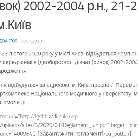
вок) 2002-2004 р.н., 21-
 м.Київ
EDAKTOR
·
30.01.2020
о 23 лютого 2020 року у місті Києві відбудеться чемпіо
и серед юнаків (двоборство) і дівчат (ривок) 2002-2004
ародження.
ня відбудуться за адресою: м. Київ, проспект Перемог
орткомплекс Національного медичного університету ім
огомольця.
ton url=”http://igsf.biz/dir/ukr/wp-
/uploads/sites/3/2020/01/Reglament_jun.pdf” target=”bla
ound=”#00964C”]Завантажити Регламент[/su_button]