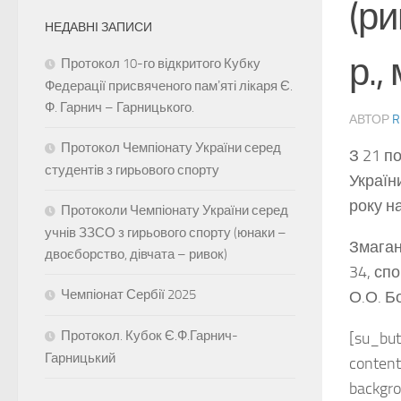
(ри
НЕДАВНІ ЗАПИСИ
р.,
Протокол 10-го відкритого Кубку
Федерації присвяченого памʼяті лікаря Є.
Ф. Гарнич – Гарницького.
АВТОР
R
Протокол Чемпіонату України серед
З 21 п
студентів з гирьового спорту
Україн
року н
Протоколи Чемпіонату України серед
учнів ЗЗСО з гирьового спорту (юнаки –
Змаган
двоєборство, дівчата – ривок)
34, сп
Чемпіонат Сербії 2025
О.О. Б
Протокол. Кубок Є.Ф.Гарнич-
[su_but
Гарницький
content
backgr