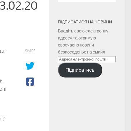
23.02.20
ПІДПИСАТИСЯ НА НОВИНИ
Введіть свою електронну
адресу та отримую
своечасно новини
нат
SHARE
безпоседеньо на емайл
Адреса
електронної
Підписатись
пошти
и,
ені
nk”