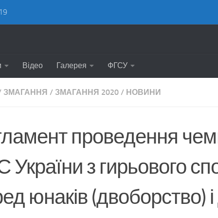
19
и
Відео
Галерея
ФГСУ
/
ЗМАГАННЯ
/
ЗМАГАННЯ 2020
/
НОВИНИ
гламент проведення чем
 України з гирьового сп
ед юнаків (двоборство) і