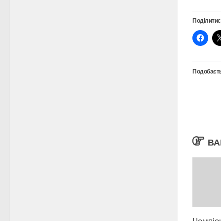
Поділитис
Подобаєть
ВА
Чемпіо