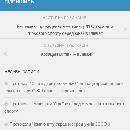
ПІДПИШИСЬ:
НАСТУПНА ПУБЛІКАЦІЯ
Регламент проведення чемпіонату ФГС України з
гирьового спорту серед юнаків і дівчат
ПОПЕРЕДНЯ ПУБЛІКАЦІЯ
«Козацькі Витівки» в Лівані
НЕДАВНІ ЗАПИСИ
Протокол 10-го відкритого Кубку Федерації присвяченого
памʼяті лікаря Є. Ф. Гарнич – Гарницького.
Протокол Чемпіонату України серед студентів з гирьового
спорту
Протоколи Чемпіонату України серед учнів ЗЗСО з