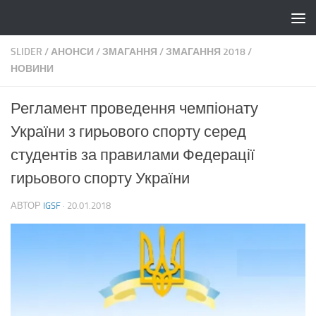
Skip to content
SLIDER
/
АНОНСИ
/
ЗМАГАННЯ
/
ЗМАГАННЯ 2018
/
НОВИНИ
Регламент проведення чемпіонату
України з гирьового спорту серед
студентів за правилами Федерації
гирьового спорту України
АВТОР
IGSF
·
20.01.2018