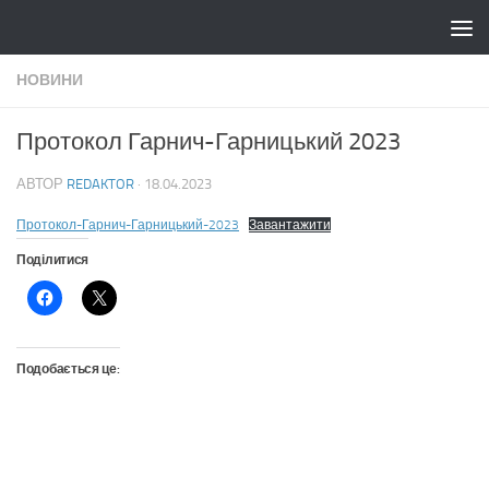
Skip to content
НОВИНИ
Протокол Гарнич-Гарницький 2023
АВТОР
REDAKTOR
·
18.04.2023
Протокол-Гарнич-Гарницький-2023
Завантажити
Поділитися
Подобається це: