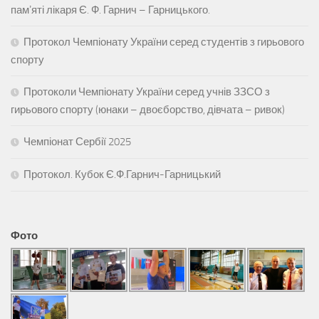
памʼяті лікаря Є. Ф. Гарнич – Гарницького.
Протокол Чемпіонату України серед студентів з гирьового
спорту
Протоколи Чемпіонату України серед учнів ЗЗСО з
гирьового спорту (юнаки – двоєборство, дівчата – ривок)
Чемпіонат Сербії 2025
Протокол. Кубок Є.Ф.Гарнич-Гарницький
Фото