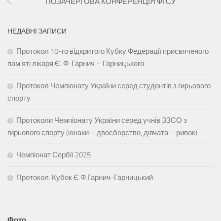
ПОЗАЧЕРГОВА КОНФЕРЕНЦІЯ ФГСУ
НЕДАВНІ ЗАПИСИ
Протокол 10-го відкритого Кубку Федерації присвяченого
памʼяті лікаря Є. Ф. Гарнич – Гарницького.
Протокол Чемпіонату України серед студентів з гирьового
спорту
Протоколи Чемпіонату України серед учнів ЗЗСО з
гирьового спорту (юнаки – двоєборство, дівчата – ривок)
Чемпіонат Сербії 2025
Протокол. Кубок Є.Ф.Гарнич-Гарницький
Фото