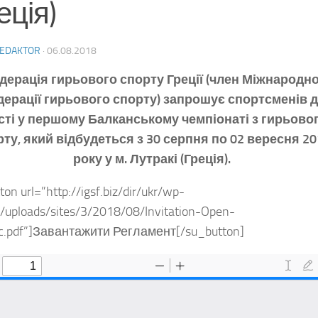
еція)
EDAKTOR
·
06.08.2018
дерація гирьового спорту Греції (член Міжнародно
ерації гирьового спорту) запрошує спортсменів 
сті у першому Балканському чемпіонаті з гирьово
ту, який відбудеться з 30 серпня по 02 вересня 20
року у м. Лутракі (Греція).
ton url=”http://igsf.biz/dir/ukr/wp-
/uploads/sites/3/2018/08/Invitation-Open-
ic.pdf”]Завантажити Регламент[/su_button]