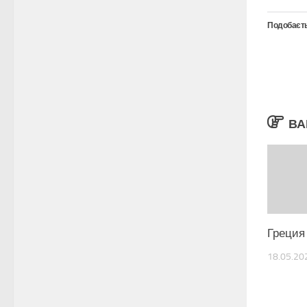
Подобаєть
ВА
Греция
18.05.20