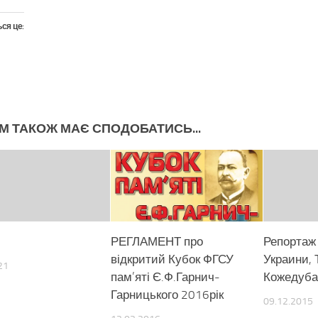
ся це:
М ТАКОЖ МАЄ СПОДОБАТИСЬ...
РЕГЛАМЕНТ про
Репортаж
відкритий Кубок ФГСУ
Украини, 
21
пам’яті Є.Ф.Гарнич-
Кожедуба 
Гарницького 2016рік
09.12.2015