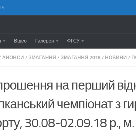
19
и
Відео
Галерея
ФГСУ
/
АНОНСИ
/
ЗМАГАННЯ
/
ЗМАГАННЯ 2018
/
НОВИНИ
/
П
прошення на перший від
лканський чемпіонат з ги
рту, 30.08-02.09.18 р., м.