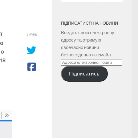
ПІДПИСАТИСЯ НА НОВИНИ
Введіть свою електронну
ї
SHARE
адресу та отримую
до
своечасно новини
го
безпоседеньо на емайл
18
Адреса
електронної
Підписатись
пошти