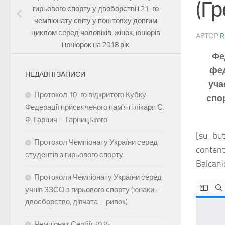
(Гр
гирьового спорту у двоборстві і 21-го
чемпіонату світу у поштовху довгим
циклом серед чоловіків, жінок, юніорів
АВТОР
R
і юніорок на 2018 рік
Фе
фед
НЕДАВНІ ЗАПИСИ
уча
Протокол 10-го відкритого Кубку
спор
Федерації присвяченого памʼяті лікаря Є.
Ф. Гарнич – Гарницького.
[su_but
Протокол Чемпіонату України серед
content
студентів з гирьового спорту
Balcan
Протоколи Чемпіонату України серед
учнів ЗЗСО з гирьового спорту (юнаки –
двоєборство, дівчата – ривок)
Чемпіонат Сербії 2025