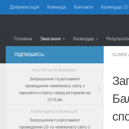
Документація
Команда
Контакти
Календар 20
Skip to content
Головна
Змагання
Календар
Результат
ПІДПИШИСЬ:
SLIDER
НАСТУПНА ПУБЛІКАЦІЯ
За
Запрошення та регламент
проведення чемпіонату світу з
гирьового спорту серед ветеранів на
Ба
2018 рік
спо
ПОПЕРЕДНЯ ПУБЛІКАЦІЯ
Запрошення та регламент
проведення 26-го чемпіонату світу з