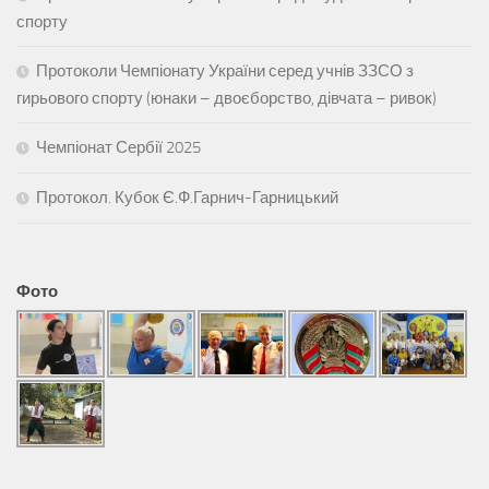
спорту
Протоколи Чемпіонату України серед учнів ЗЗСО з
гирьового спорту (юнаки – двоєборство, дівчата – ривок)
Чемпіонат Сербії 2025
Протокол. Кубок Є.Ф.Гарнич-Гарницький
Фото