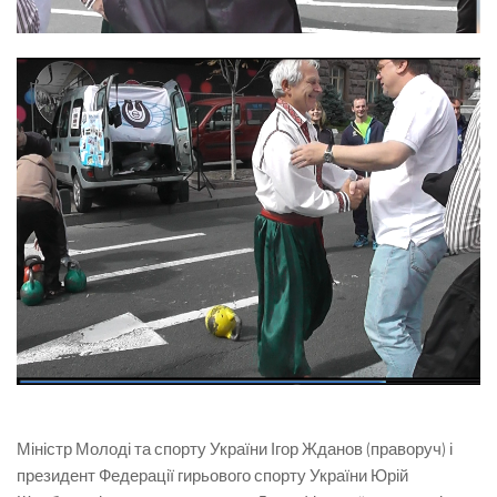
Міністр Молоді та спорту України Ігор Жданов (праворуч) і
президент Федерації гирьового спорту України Юрій