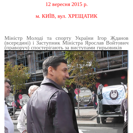
12 вересня 2015 р.
м. КИЇВ, вул. ХРЕЩАТИК
Міністр Молоді та спорту України Ігор Жданов
(всередині) і Заступник Міністра Ярослав Войтович
(праворуч) спостерігають за виступами гирьовиків