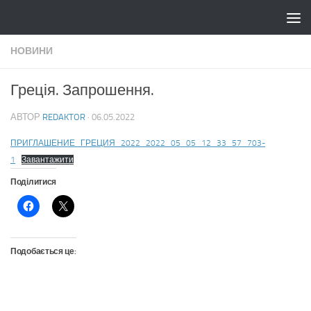
Skip to content
НОВИНИ
Греція. Запрошення.
АВТОР
REDAKTOR
·
06.05.2022
ПРИГЛАШЕНИЕ_ГРЕЦИЯ_2022_2022_05_05_12_33_57_703-
1
Завантажити
Поділитися
Подобається це: