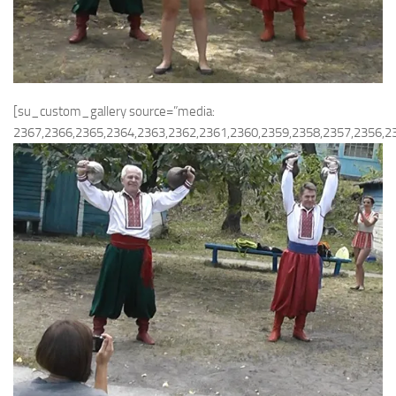
[su_custom_gallery source=”media:
2367,2366,2365,2364,2363,2362,2361,2360,2359,2358,2357,2356,2