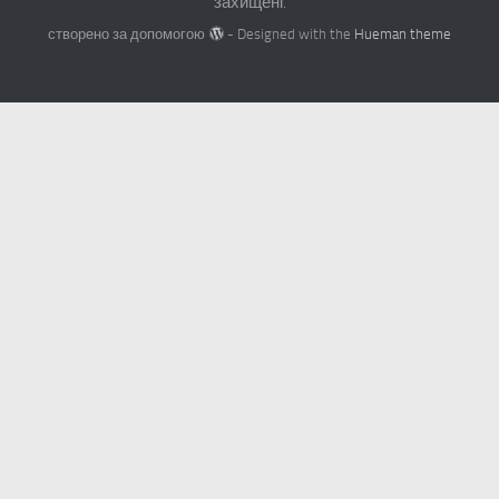
захищені.
створено за допомогою
- Designed with the
Hueman theme