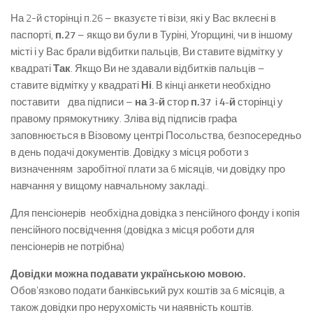
На 2-й сторінці п.26 – вказуєте ті візи, які у Вас вклеєні в
паспорті,
п.27
– якщо ви були в Туріні, Угорщині, чи в іншому
місті і у Вас брали відбитки пальців, Ви ставите відмітку у
квадраті
Так
. Якщо Ви не здавали відбитків пальців –
ставите відмітку у квадраті
Ні
. В кінці анкети необхідно
поставити два підписи –
на 3-й
стор
п.37
і
4-й
сторінці у
правому прямокутнику. Зліва від підписів графа
заповнюється в Візовому центрі Посольства, безпосередньо
в день подачі документів. Довідку з місця роботи з
визначенням заробітної плати за 6 місяців, чи довідку про
навчання у вищому навчальному закладі..
Для пенсіонерів необхідна довідка з пенсійного фонду і копія
пенсійного посвідчення (довідка з місця роботи для
пенсіонерів не потрібна)
Довідки можна подавати українською мовою.
Обов'язково подати банківський рух коштів за 6 місяців, а
також довідки про нерухомість чи наявність коштів.