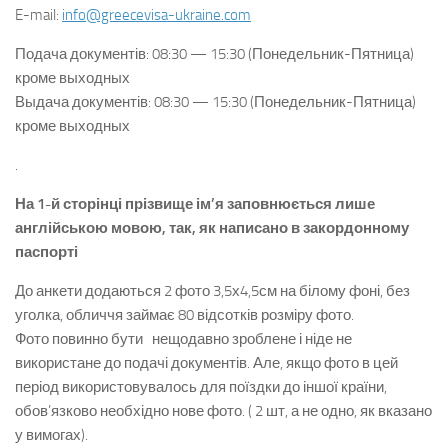
E-mail:
info@greecevisa-
ukraine.com
Подача документів:
08:30 — 15:30 (Понедельник-Пятница)
кроме выходных
Выдача документів:
08:30 — 15:30 (Понедельник-Пятница)
кроме выходных
.
На 1-й сторінці прізвище ім’я заповнюється лише
англійською мовою, так, як написано в закордонному
паспорті
До анкети додаються 2 фото 3,5х4,5см на білому фоні, без
уголка, обличчя займає 80 відсотків розміру фото.
Фото повинно бути нещодавно зроблене і ніде не
використане до подачі документів. Але, якщо фото в цей
період використовувалось для поїздки до іншої країни,
обов’язково необхідно нове фото. ( 2 шт, а не одно, як вказано
у вимогах).