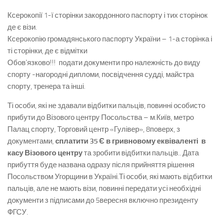
Ксерокопії 1-ї сторінки закордонного паспорту і тих сторінок
де є візи.
Ксерокопію громадянського паспорту України – 1-а сторінка і
ті сторінки, де є відмітки
Обов'язково!!! подати документи про належність до виду
спорту -нагородні дипломи, посвідчення судді, майстра
спорту, тренера та інші.
Ті особи, які не здавали відбитки пальців, повинні особисто
прибути до Візового центру Посольства – м.Київ, метро
Палац спорту, Торговий центр «Гулівер», 8поверх, з
документами,
сплатити 35 Є в гривновому еквіваленті в
касу Візового центру
та зробити відбитки пальців.. Дата
прибуття буде названа одразу після прийняття рішення
Посольством Угорщини в Україні.Ті особи, які мають відбитки
пальців, але не мають візи, повинні передати усі необхідні
документи з підписами до 5вересня включно президенту
ФГСУ.