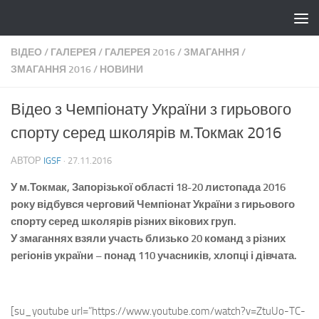
Skip to content
ВІДЕО
/
ГАЛЕРЕЯ
/
ГАЛЕРЕЯ 2016
/
ЗМАГАННЯ
/
ЗМАГАННЯ 2016
/
НОВИНИ
Відео з Чемпіонату України з гирьового
спорту серед школярів м.Токмак 2016
АВТОР
IGSF
·
27.11.2016
У м.Токмак, Запорізької області 18-20 листопада 2016
року відбувся черговий Чемпіонат України з гирьового
спорту серед школярів різних вікових груп.
У змаганнях взяли участь близько 20 команд з різних
регіонів україни – понад 110 учасників, хлопці і дівчата.
[su_youtube url=”https://www.youtube.com/watch?v=ZtuUo-TC-