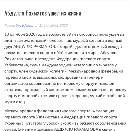
Абдулло Рахматов ушел из жизни
Posted By
redaktor
on 15 октября, 2020
13 октября 2020 года в возрасте 59 лет скоропостижно ушел из
жизни замечательный человек, наш мудрый коллега и верный
друг АБДУЛЛО РАХМАТОВ, который сделал огромный вклад в
развитие гиревого спорта в Узбекистане и в мире. Абдулло
Рахматов вице-президент Федерации гиревого спорта
Узбекистана, судья международной категории по гиревому
спорту, член судейской коллегии Международной федерации
гиревого спорта, высококвалифированный тренер и
организатор соревнований по гиревому спорту и тяжелой
атлетике, прекрасный спортсмен — чемпион мира по гиревому
спорту и тяжелой атлетике среди ветеранов, чуткий и любящий
муж и отец.
Международная федерация гиревого спорта, Федерация
гиревого спорта Узбекистана и Федерация гиревого спорта
Украины с чувством глубокой скорби выражают соболезнования
семье, близким и друзьям АБДУЛЛО РАХМАТОВА в связи с