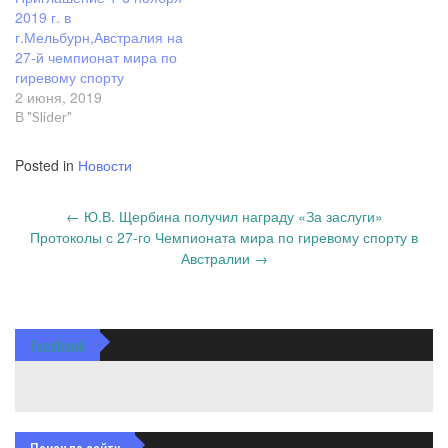
2019 г. в
г.Мельбурн,Австралия на
27-й чемпионат мира по
гиревому спорту
2 июня, 2019
В "Slider"
Posted in
Новости
Post
←
Ю.В. Щербина получил награду «За заслуги»
navigation
Протоколы с 27-го Чемпионата мира по гиревому спорту в
Австралии
→
Facebook
Поиск по сайту