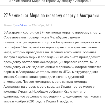
27 Чемпионат Мира по гиревому спорту в Австралии
27 Чемпионат Мира по гиревому спорту в Австралии
Posted By
redaktor
on 13 ноября, 2019
В Австралии состоялся 27-чемпионат мира по гиревому спорту.
Соревнования проводились в Мельбурне с целью
популяризации гиревого спорта в Австралии и расширения его
географии. Это первый в истории гиревого спорта чемпионат
мира, который проводился на Зеленом континенте. Большая
заслуга в организации и проведении чемпионата принадлежит
президенту Австралийской федерации гиревого спорта, вице-
президенту ИГСФ Ядранке Живке Маринович, которая является
первым в Австралии мастером спорта ИГСФ международного
класса. Соревнования проходили в очень дружеской
атмосфере. Первое командное место заняла команда
Австралии, на втором месте команда Индии, третье место у
команды Украины. На общем собрании было принято
единогласное решение о проведении следующего чемпионата
мира в ноябре 2020 года, в Индии, Нью Дели.