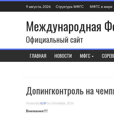
Skip
Структура МФГС
МФГС в мире
9 августа, 2026
to
content
Международная Фе
Официальный сайт
ГЛАВНАЯ
НОВОСТИ
МФГС
СОРЕВ
Допингконтроль на чемп
Posted By
IGSF
on 20 ноября, 2016
Внимание!!!