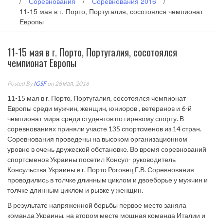
/
Соревнования
/
Соревнования 2016
/
11-15 мая в г. Порто, Португалия, сосотоялся чемпионат
Европы
11-15 мая в г. Порто, Португалия, сосотоялся
чемпионат Европы
Posted By
IGSF
on 26 мая, 2016
11-15 мая в г. Порто, Португалия, сосотоялся чемпионат
Европы среди мужчин, женщин, юниоров , ветеранов и 6-й
чемпионат мира среди студентов по гиревому спорту. В
соревнованиях приняли участе 135 спортсменов из 14 стран.
Соревнования проведены на высоком организационном
уровне в очень дружеской обстановке. Во время соревнований
спортсменов Украины посетил Консул- руководитель
Консульства Украины в г. Порто Роговец Г.В. Соревнования
проводились в толчке длинным циклом и двоеборье у мужчин и
толчке длинным циклом и рывке у женщин.
В результате напряженной борьбы первое место заняла
команда Украины, на втором месте мощная команда Италии и