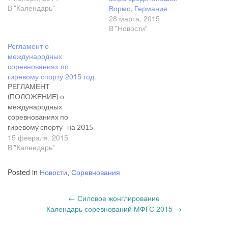
Вормс, Германия
В "Календарь"
28 марта, 2015
В "Новости"
Регламент о
международных
соревнованиях по
гиревому спорту 2015 год.
РЕГЛАМЕНТ
(ПОЛОЖЕНИЕ) о
международных
соревнованиях по
гиревому спорту на 2015
15 февраля, 2015
год. Цели и задачи.
Соревнования проводятся
В "Календарь"
с целью: дальнейшего
развития и популяризации
Posted in
Новости
,
Соревнования
гиревого спорта в мире;
определения
Post
←
Силовое жонглирование
победителей ; укрепления
navigation
Календарь соревнований МФГС 2015
→
и расширения
международных