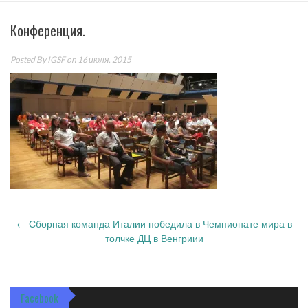
Конференция.
Posted By
IGSF
on 16 июля, 2015
Post
←
Сборная команда Италии победила в Чемпионате мира в
navigation
толчке ДЦ в Венгриии
Facebook