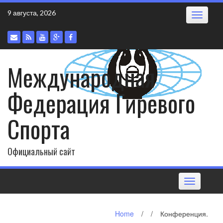
Skip
9 августа, 2026
Toggle
to
navigatio
content
Международная
Федерация Гиревого
Спорта
Официальный сайт
Toggle
navigation
Home
/
/
Конференция.