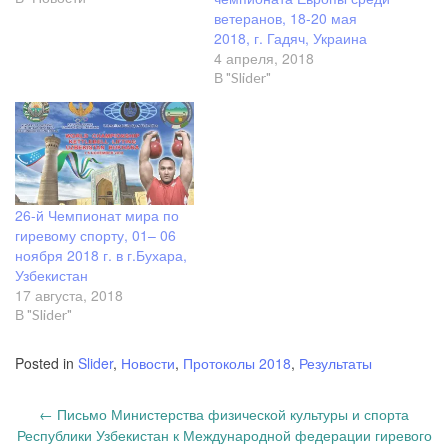
ветеранов, 18-20 мая
2018, г. Гадяч, Украина
4 апреля, 2018
В "Slider"
26-й Чемпионат мира по
гиревому спорту, 01– 06
ноября 2018 г. в г.Бухара,
Узбекистан
17 августа, 2018
В "Slider"
Posted in
Slider
,
Новости
,
Протоколы 2018
,
Результаты
Post
←
Письмо Министерства физической культуры и спорта
navigation
Республики Узбекистан к Международной федерации гиревого