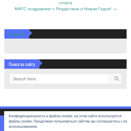
спорта
МФГС поздравляет с Рождеством и Новым Годом!
→
Facebook
Поиск по сайту
Конфиденциальность и файлы cookie: на этом сайте используются
файлы cookie. Продолжая пользоваться сайтом, вы соглашаетесь с их
© Международная Федерация Гиревого Спорта
использованием.