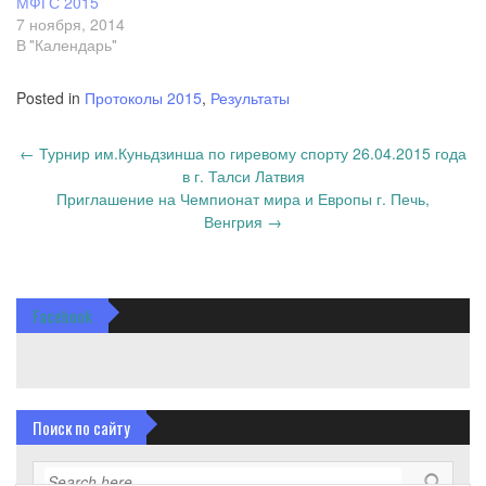
МФГС 2015
7 ноября, 2014
В "Календарь"
Posted in
Протоколы 2015
,
Результаты
Post
←
Турнир им.Куньдзинша по гиревому спорту 26.04.2015 года
navigation
в г. Талси Латвия
Приглашение на Чемпионат мира и Европы г. Печь,
Венгрия
→
Facebook
Поиск по сайту