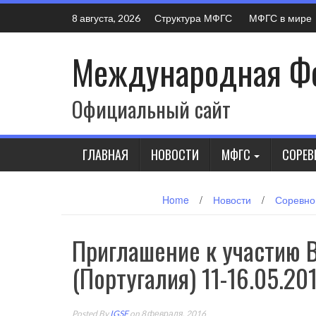
Skip
Структура МФГС
МФГС в мире
8 августа, 2026
to
content
Международная Фе
Официальный сайт
ГЛАВНАЯ
НОВОСТИ
МФГС
СОРЕВ
Home
/
Новости
/
Соревно
Приглашение к участию В
(Португалия) 11-16.05.20
Posted By
IGSF
on 8 февраля, 2016