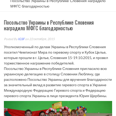
Посольство Украины в Республике Словения наградило
МФГС благодарностью
Посольство Украины в Республике Словения
наградило МФГС благодарностью
Posted By
IGSF
on 22 октября, 2015
Уполномоченный по делам Украины в Республики Словения
посетил Чемпионат Мира по гиревому спорту и Кубок Целье,
которые прошли в г. Целье, Словения 15-19.10.2015, и провел
торжественное награжение победителей.
Посольство Украины в Республике Словения пригласило всю
украинскую делегацию в столицу Словении Любляну, где
расположено Посольство Украины для вручения благодарности
за значительный вклад в развитие гиревого спорта в Украине
Международную Федерацию Гиревого спорта и Федерацию
гиревого спорта Украины в лице президента Юрия Щербины.