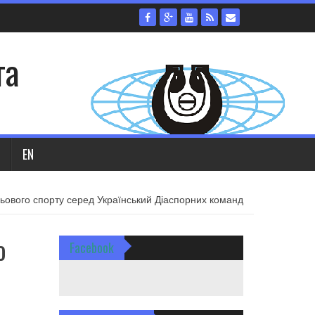
та
EN
ьового спорту серед Український Діаспорних команд
о
Facebook