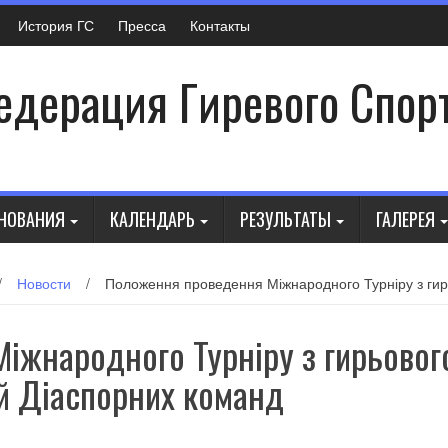
История ГС
Пресса
Контакты
дерация Гиревого Спор
НОВАНИЯ
КАЛЕНДАРЬ
РЕЗУЛЬТАТЫ
ГАЛЕРЕЯ
/
Новости
/
Положення проведення Міжнародного Турніру з гир
іжнародного Турніру з гирьовог
й Діаспорних команд