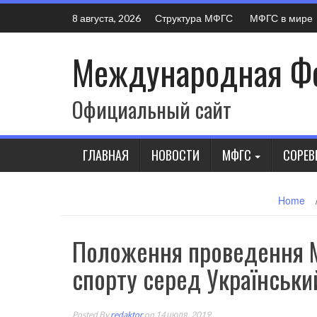
Skip
Структура МФГС
МФГС в мире
8 августа, 2026
to
content
Международная Фе
Официальный сайт
ГЛАВНАЯ
НОВОСТИ
МФГС
СОРЕВ
Home
Положення проведення М
спорту серед Українськи
Posted By
redaktor
on 14 июля, 2019