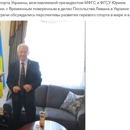
спорта Украины, возглавляемой президентом МФГС и ФГСУ Юрием
ани, с Временным поверенным в делах Посольства Ливана в Украи
ечи обсуждались перспективы развития гиревого спорта в мире и в