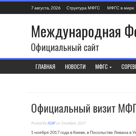
Skip
Структура МФГС
МФГС в мире
7 августа, 2026
to
content
Международная Фе
Официальный сайт
ГЛАВНАЯ
НОВОСТИ
МФГС
СОРЕВ
Официальный визит МФГС
Posted By
IGSF
on 3 ноября, 2017
1 ноября 2017 года в Киеве, в Посольстве Ливана в