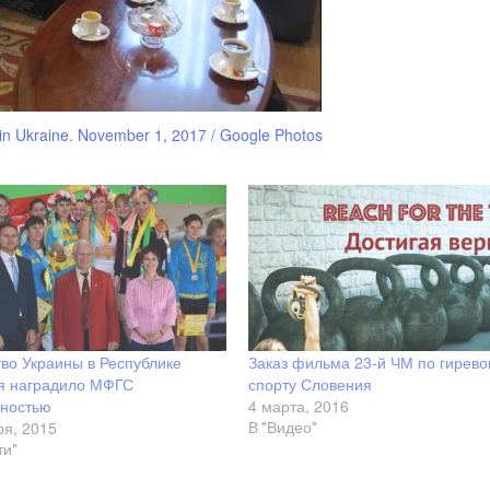
n Ukraine. November 1, 2017 / Google Photos
во Украины в Республике
Заказ фильма 23-й ЧМ по гирево
я наградило МФГС
спорту Словения
рностью
4 марта, 2016
ря, 2015
В "Видео"
ти"