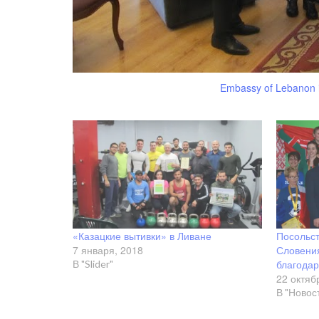
Embassy of Lebanon i
«Казацкие вытивки» в Ливане
Посольст
7 января, 2018
Словени
благода
В "Slider"
22 октяб
В "Новос